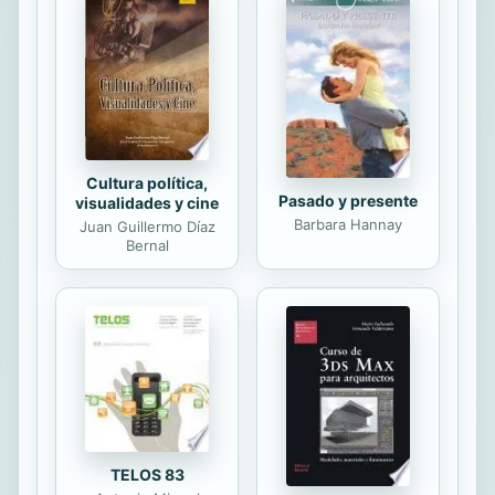
una de ellas! Conocer a Jesús de
una manera más profunda y a nivel
personal no solo significa verlo
trabajar en tu vida, sino también
abrirle tu...
Cultura política,
Pasado y presente
visualidades y cine
Barbara Hannay
Juan Guillermo Díaz
Bernal
TELOS 83