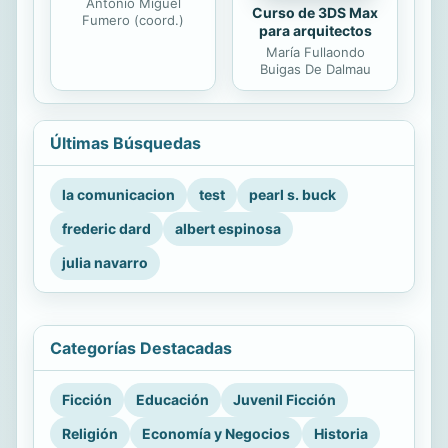
Antonio Miguel
Curso de 3DS Max
Fumero (coord.)
para arquitectos
María Fullaondo
Buigas De Dalmau
Últimas Búsquedas
la comunicacion
test
pearl s. buck
frederic dard
albert espinosa
julia navarro
Categorías Destacadas
Ficción
Educación
Juvenil Ficción
Religión
Economía y Negocios
Historia