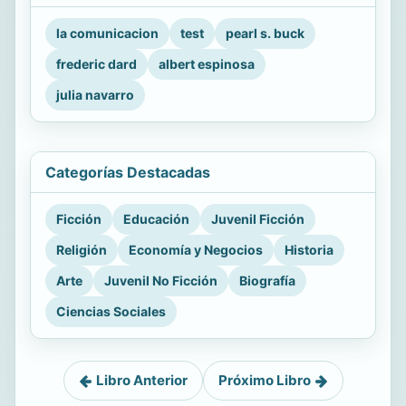
la comunicacion
test
pearl s. buck
frederic dard
albert espinosa
julia navarro
Categorías Destacadas
Ficción
Educación
Juvenil Ficción
Religión
Economía y Negocios
Historia
Arte
Juvenil No Ficción
Biografía
Ciencias Sociales
Libro Anterior
Próximo Libro