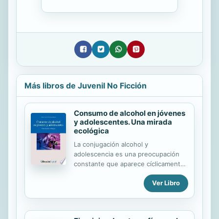
Más libros de Juvenil No Ficción
Consumo de alcohol en jóvenes
y adolescentes. Una mirada
ecológica
La conjugación alcohol y
adolescencia es una preocupación
constante que aparece cíclicamente
en el interés social. En algunas
Ver Libro
ocasiones se visibiliza como un
problema de orden público, en otros
se acentúa como un problema
educativo, en otras ocasiones coge