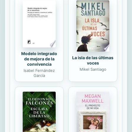
pensamientos, esperanzas o
miedos? ¿Cómo podemos actuar
basándonos en la Realidad y no en
los deseos y aversiones de nuestro
corazón y nuestra mente? ¿Cómo es
posible llevar una vida sabia y
compasiva que...
Modelo integrado
La isla de las últimas
de mejora de la
voces
convivencia
Mikel Santiago
Isabel Fernández
García