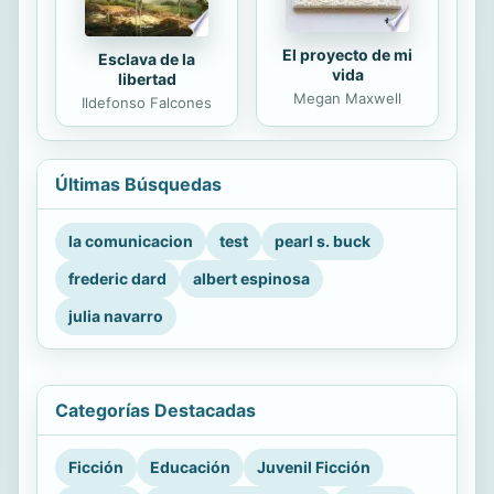
El proyecto de mi
Esclava de la
vida
libertad
Megan Maxwell
Ildefonso Falcones
Últimas Búsquedas
la comunicacion
test
pearl s. buck
frederic dard
albert espinosa
julia navarro
Categorías Destacadas
Ficción
Educación
Juvenil Ficción