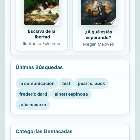
Esclava de la
¿A qué estás
libertad
esperando?
Ildefonso Falcones
Megan Maxwell
Últimas Búsquedas
la comunicacion
test
pearl s. buck
frederic dard
albert espinosa
julia navarro
Categorías Destacadas