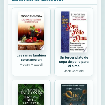
del marqués de Sheen. Encantado e
intrigado, Nicholas no
desaprovecharía semejante
ocasión...
Las ranas también
Un tercer plato de
se enamoran
sopa de pollo para
Megan Maxwell
el alma
Jack Canfield