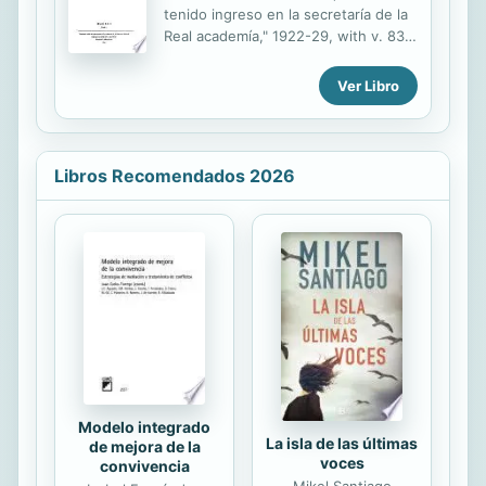
comunidad estadounidense de
tenido ingreso en la secretaría de la
historiadores mexicanistas donde se
Real academía," 1922-29, with v. 83,
ha hecho el gran volumen de la
85, 87, 89, 91-92, 96, 99.
producción anglófona y en ella priva
Ver Libro
el enfoque de los modelos
historiográficos europeos. La
decisión acerca de si se...
Libros Recomendados 2026
Modelo integrado
La isla de las últimas
de mejora de la
voces
convivencia