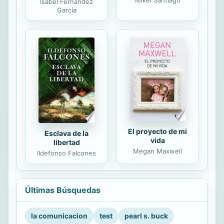
Mikel Santiago
Isabel Fernández
García
El proyecto de mi
Esclava de la
vida
libertad
Megan Maxwell
Ildefonso Falcones
Últimas Búsquedas
la comunicacion
test
pearl s. buck