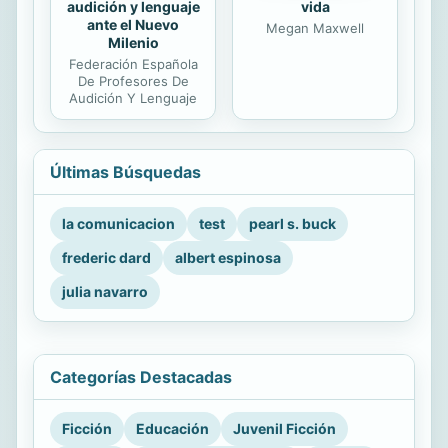
audición y lenguaje
vida
ante el Nuevo
Megan Maxwell
Milenio
Federación Española
De Profesores De
Audición Y Lenguaje
Últimas Búsquedas
la comunicacion
test
pearl s. buck
frederic dard
albert espinosa
julia navarro
Categorías Destacadas
Ficción
Educación
Juvenil Ficción