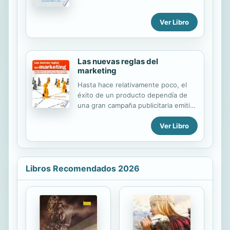
de negocios y emprendedora,
Todavía no sabemos cuál será el
empezó su carrera planteándose
impacto a largo plazo de la reciente
estas y otras muchas preguntas.
Ver Libro
crisis financiera, ni de unos avances
Tras observar y entrevistar durante...
tecnológicos capaces de transformar
al ser humano, o del cambio en los
equilibrios políticos del mundo. Pero
Las nuevas reglas del
sí sabemos algo: la marca que quiera
marketing
sobrevivir a esta dinámica que nos
Hasta hace relativamente poco, el
desconcierta a todos debe ser
éxito de un producto dependía de
capaz, hoy más que nunca, de
una gran campaña publicitaria emitida
generar confianza entre sus
a través de los canales tradicionales
públicos. La construcción de la
Ver Libro
de comunicación. Sin embargo, la
confianza es un proceso complejo,
sociedad actual exige nuevas
frágil, influido por multitud de
estrategias y nuevos medios de
matices...
transmisión que llegan a miles de
consumidores potenciales en un
Libros Recomendados 2026
tiempo récord. Las redes sociales
han propiciado un nuevo concepto
de marketing y relaciones públicas al
que cada día acuden más
profesionales, y cuyos resultados
son sorprendentes. En este libro