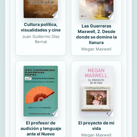
por el Real Decreto 723/2011, de 20
de mayo. En...
Cultura política,
Las Guerreras
visualidades y cine
Maxwell, 2. Desde
Juan Guillermo Díaz
donde se domine la
Bernal
llanura
Megan Maxwell
El profesor de
El proyecto de mi
audición y lenguaje
vida
ante el Nuevo
Megan Maxwell