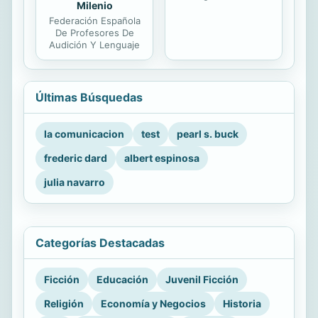
Milenio
Federación Española
De Profesores De
Audición Y Lenguaje
Últimas Búsquedas
la comunicacion
test
pearl s. buck
frederic dard
albert espinosa
julia navarro
Categorías Destacadas
Ficción
Educación
Juvenil Ficción
Religión
Economía y Negocios
Historia