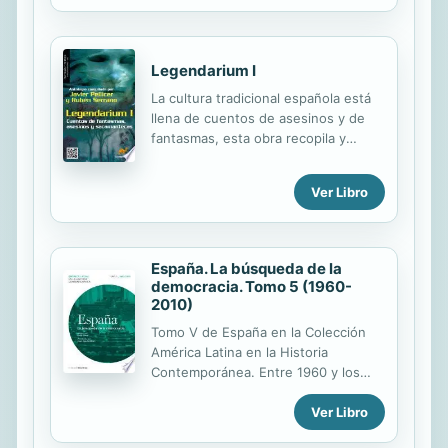
Humanidad por la Unesco.
Legendarium I
La cultura tradicional española está
llena de cuentos de asesinos y de
fantasmas, esta obra recopila y
actualiza los más terroríficos. Las
leyendas españolas son diversas y
Ver Libro
manifiestan la pluralidad del acervo
cultural español ya que tienen origen
celta, judío, visigodo o musulmán,
pero en su origen todas estaban al
España. La búsqueda de la
servicio de las creencias de la época.
democracia. Tomo 5 (1960-
Legendarium I. Cuentos de
2010)
fantasmas, asesinos y sacamantecas
Tomo V de España en la Colección
actualizan estas leyendas y nos las
América Latina en la Historia
presentan sin fines socializadores,
Contemporánea. Entre 1960 y los
solamente con la lúdica intención de
comienzos del siglo XXI, España ha
hacernos pasar miedo. El libro está
Ver Libro
experimentado transformaciones
compuesto de siete...
profundas que se relatan en este