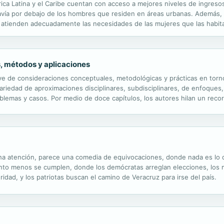
ca Latina y el Caribe cuentan con acceso a mejores niveles de ingreso
avía por debajo de los hombres que residen en áreas urbanas. Además, v
o atienden adecuadamente las necesidades de las mujeres que las habit
el hogar; al tiempo que la gran mayoría de las mujeres expresan sentirse 
s, métodos y aplicaciones
lave de consideraciones conceptuales, metodológicas y prácticas en to
 variedad de aproximaciones disciplinares, subdisciplinares, de enfoque
lemas y casos. Por medio de doce capítulos, los autores hilan un recorri
ntropología, la psicología cognitiva, la neurociencia y la...
ucha atención, parece una comedia de equivocaciones, donde nada es lo 
o menos se cumplen, donde los demócratas arreglan elecciones, los mili
idad, y los patriotas buscan el camino de Veracruz para irse del país.