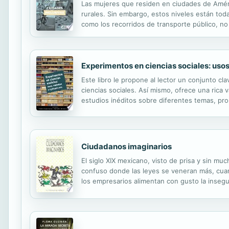
Las mujeres que residen en ciudades de Améri
rurales. Sin embargo, estos niveles están tod
como los recorridos de transporte público, n
que realizan tareas familiares y del cuidado d
Experimentos en ciencias sociales: uso
Este libro le propone al lector un conjunto c
ciencias sociales. Así mismo, ofrece una rica
estudios inéditos sobre diferentes temas, prob
economía, la ciencia política, la pedagogía, la a
Ciudadanos imaginarios
El siglo XIX mexicano, visto de prisa y sin m
confuso donde las leyes se veneran más, cuant
los empresarios alimentan con gusto la insegur