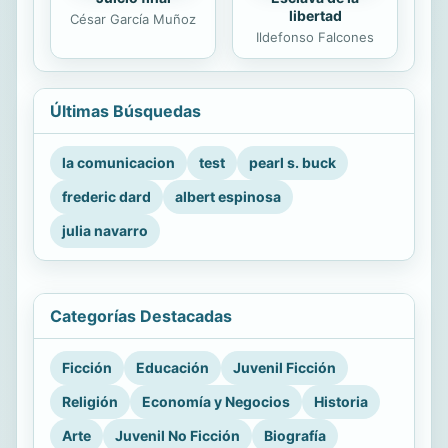
libertad
César García Muñoz
Ildefonso Falcones
Últimas Búsquedas
la comunicacion
test
pearl s. buck
frederic dard
albert espinosa
julia navarro
Categorías Destacadas
Ficción
Educación
Juvenil Ficción
Religión
Economía y Negocios
Historia
Arte
Juvenil No Ficción
Biografía