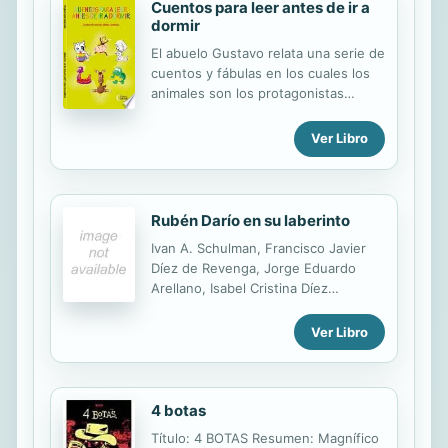
Cuentos para leer antes de ir a
dormir
El abuelo Gustavo relata una serie de
cuentos y fábulas en los cuales los
animales son los protagonistas
especiales. No os perdáis las
increíbles aventuras de la perrita
Ver Libro
Rusa y su inseparable amigo, el gato
Travieso. Un genial libro de lectura
más que recomendable para todos
los aficionados a la literatura infantil.
Rubén Darío en su laberinto
Escrito por Gustavo Francisco Muiña
Ivan A. Schulman, Francisco Javier
González.
Díez de Revenga, Jorge Eduardo
Arellano, Isabel Cristina Díez
Ménguez, Günther Schmigalle, José
María Martínez, Alfonso García
Ver Libro
Morales, Carmen Sosa Gil, Antonio
Lorente Medina, Albert o Acereda,
Luis Rafael Hernández, Alejandra
Torres, Mariam Bourhan, Beatriz
4 botas
Colombi, María Caballero
Título: 4 BOTAS Resumen: Magnífico
Wangüemert, Gabriele Morelli. Los