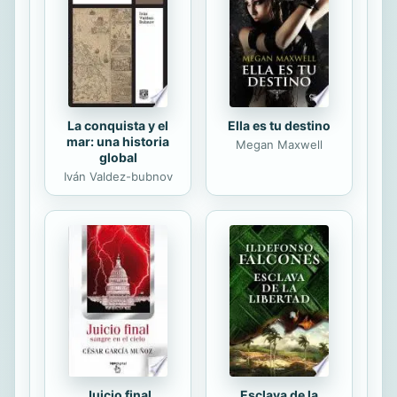
dejó y nos encontramos a la
pequeña Flora viviendo en la capital
con su tío y asistimos al
descubrimiento por parte de éste de
...
La conquista y el
Ella es tu destino
mar: una historia
Megan Maxwell
global
Iván Valdez-bubnov
Juicio final
Esclava de la