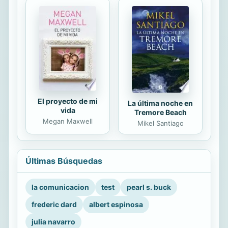
El proyecto de mi
La última noche en
vida
Tremore Beach
Megan Maxwell
Mikel Santiago
Últimas Búsquedas
la comunicacion
test
pearl s. buck
frederic dard
albert espinosa
julia navarro