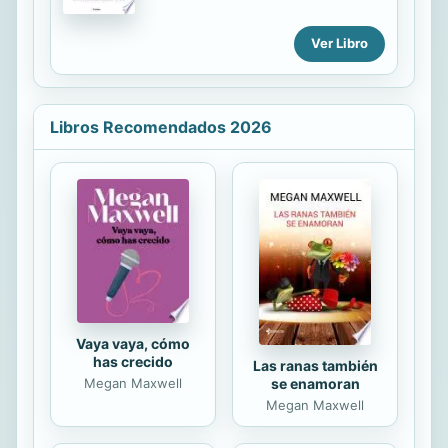
de su partido ante el momento
crítico en que éste se encuentra.
Ver Libro
Después de haber ejercido el poder
ejecutivo durante dos sexenios,
Bravo Mena, en un ejemplar ejercicio
de autocrítica, explica por qué se
Libros Recomendados 2026
perdió la presidencia. Encuentra las
causas en la historia de su partido y
en la desviación de sus principios
fundacionales, los cuales explica
rigurosa y ampliamente. Pero ¿qué
puede esperar el pan en un futuro
inmediato? La respuesta de Bravo
Mena pasa por el análisis...
Vaya vaya, cómo
has crecido
Las ranas también
se enamoran
Megan Maxwell
Megan Maxwell