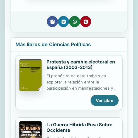
Más libros de Ciencias Políticas
Protesta y cambio electoral en
España (2003-2013)
El propósito de este trabajo es
explorar la relación entre la
participación en manifestaciones y el
cambio electoral en España
Ver Libro
atendiendo a cuatro momentos
(encuestas) a lo largo de diferentes
legislaturas, entre 2003 y 2013. El
análisis desvela la naturaleza de la
La Guerra Híbrida Rusa Sobre
conexión entre la contestación en la
Occidente
calle y la participación en las urnas y
que la participación en