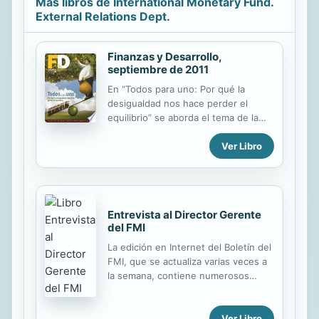
Más libros de International Monetary Fund.
External Relations Dept.
Finanzas y Desarrollo,
septiembre de 2011
En “Todos para uno: Por qué la
desigualdad nos hace perder el
equilibrio” se aborda el tema de la
desigualdad y las múltiples razones
Ver Libro
por las cuales es importante. En
nuestro artículo central, Branko
Milanovic del Banco Mundial explica
cómo se mide la desigualdad de
ingresos y explica que en la mayoría
Entrevista al Director Gerente
de los países se ha agudizado esta
del FMI
desigualdad. La buena noticia,
señala, es que a escala mundial, es
La edición en Internet del Boletín del
decir, la desigualdad entre los
FMI, que se actualiza varias veces a
países, posiblemente esté
la semana, contiene numerosos
disminuyendo. Los economistas del
artículos sobre temas de actualidad
FMI Andrew Berg y Jonathan Ostry
en el ámbito de las políticas y la
concluyen que una sociedad más
Ver Libro
economía. Consulte las últimas