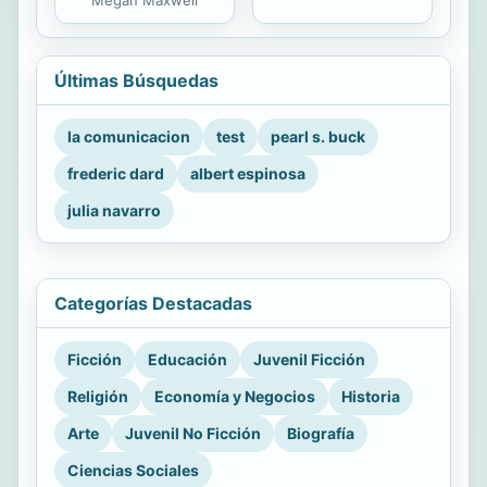
Últimas Búsquedas
la comunicacion
test
pearl s. buck
frederic dard
albert espinosa
julia navarro
Categorías Destacadas
Ficción
Educación
Juvenil Ficción
Religión
Economía y Negocios
Historia
Arte
Juvenil No Ficción
Biografía
Ciencias Sociales