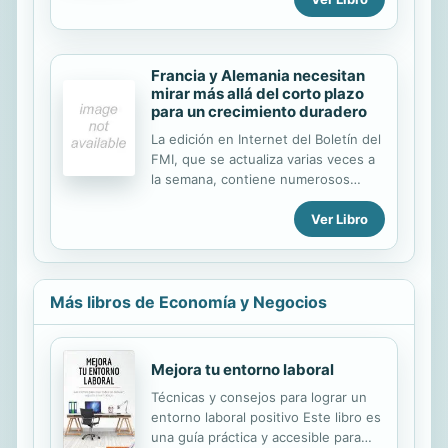
igualitaria tiene una...
investigaciones del FMI, lea
entrevistas y escuche podcasts de
los principales economistas del FMI
Francia y Alemania necesitan
sobre importantes temas
mirar más allá del corto plazo
relacionados con la economía
para un crecimiento duradero
mundial.
www.imf.org/external/pubs/ft/survey/so/home
La edición en Internet del Boletín del
FMI, que se actualiza varias veces a
la semana, contiene numerosos
artículos sobre temas de actualidad
Ver Libro
en el ámbito de las políticas y la
economía. Consulte las últimas
investigaciones del FMI, lea
entrevistas y escuche podcasts de
los principales economistas del FMI
Más libros de Economía y Negocios
sobre importantes temas
relacionados con la economía
mundial.
Mejora tu entorno laboral
www.imf.org/external/pubs/ft/survey/so/home
Técnicas y consejos para lograr un
entorno laboral positivo Este libro es
una guía práctica y accesible para