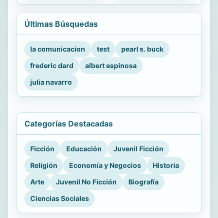
Últimas Búsquedas
la comunicacion
test
pearl s. buck
frederic dard
albert espinosa
julia navarro
Categorías Destacadas
Ficción
Educación
Juvenil Ficción
Religión
Economía y Negocios
Historia
Arte
Juvenil No Ficción
Biografía
Ciencias Sociales