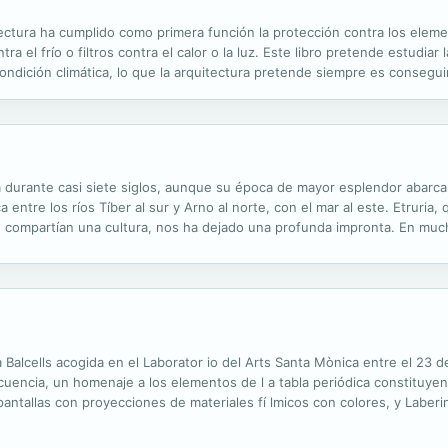
ectura ha cumplido como primera función la protección contra los eleme
ntra el frío o filtros contra el calor o la luz. Este libro pretende estudia
condición climática, lo que la arquitectura pretende siempre es conseguir
ta, en la práctica, un fenómeno complejo en la que intervienen...
ia durante casi siete siglos, aunque su época de mayor esplendor abarca d
entre los ríos Tíber al sur y Arno al norte, con el mar al este. Etruria,
ue compartían una cultura, nos ha dejado una profunda impronta. En muc
, los etruscos construyeron sus ciudades en amplias mesetas ...
a Balcells acogida en el Laborator io del Arts Santa Mònica entre el 23
uencia, un homenaje a los elementos de l a tabla periódica constituyen
pantallas con proyecciones de materiales fí lmicos con colores, y Laberi