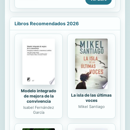
abdicación del zar, ya no tiene
grandes pretensiones para su
pequeño Alexis, más allá de una vida
tranquila y alejada del mundo. Echa
Libros Recomendados 2026
de menos a su amigo Rasputin, el
hombre que más la comprendió
después de su amado Nikki. En su
última morada y sin más que hacer
que esperar su liberación, Alejandra
satisface la curiosidad de sus hijas
por su pasado. De esa manera
reconstruye una vida marcada por la
desgracia;...
Modelo integrado
La isla de las últimas
de mejora de la
voces
convivencia
Mikel Santiago
Isabel Fernández
García