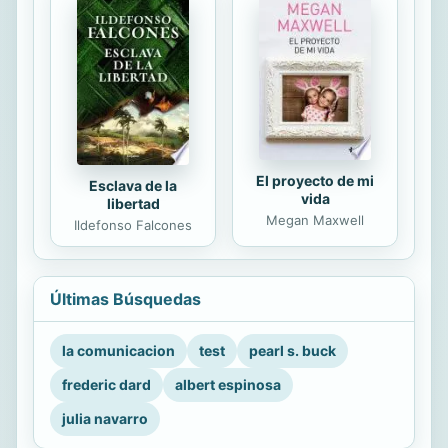
El proyecto de mi
Esclava de la
vida
libertad
Megan Maxwell
Ildefonso Falcones
Últimas Búsquedas
la comunicacion
test
pearl s. buck
frederic dard
albert espinosa
julia navarro