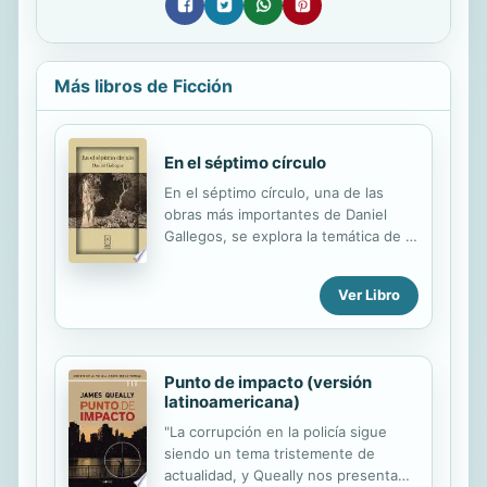
Más libros de Ficción
En el séptimo círculo
En el séptimo círculo, una de las
obras más importantes de Daniel
Gallegos, se explora la temática de la
violencia. Según la autorizada voz de
Carmen Naranjo, esta obra "reveló el
Ver Libro
terrible signo de nuestros días. La
escena es suceso de periódico y el
suceso de periódico es escena, la
calle es lección y el hecho cotidiano,
Punto de impacto (versión
cátedra". Para esta autora, solo un
latinoamericana)
hábil creador del talento de Gallegos
"La corrupción en la policía sigue
"puede ser el gran periodista que en
siendo un tema tristemente de
el lenguaje teatral nos golpee con la
actualidad, y Queally nos presenta
violencia en escena".