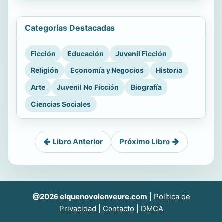
Categorías Destacadas
Ficción
Educación
Juvenil Ficción
Religión
Economía y Negocios
Historia
Arte
Juvenil No Ficción
Biografía
Ciencias Sociales
Libro Anterior
Próximo Libro
@2026 elquenovolenveure.com
|
Política de
Privacidad
|
Contacto
|
DMCA