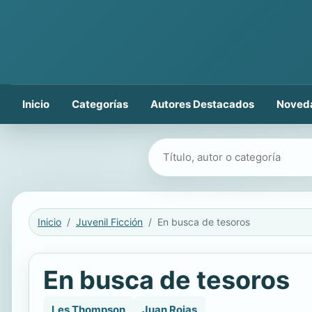
Inicio
Categorías
Autores Destacados
Noved
Buscar libros
Inicio
Juvenil Ficción
En busca de tesoros
En busca de tesoros
Les Thompson
Juan Rojas