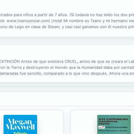
strados para niños a partir de 7 años. (Si todavía no has leído los dos 
eb: www.txanoyoscar.com) ¡Hola! Mi nombre es Txano y mi hermano mell
 uno de Lego en clase de Steam, y casi casi ganamos con él nuestro p
ki que estaba a punto de asombrar al mundo de la robótica con su últim
INCIÓN Antes de que existiera CRUEL, antes de que se creara el La
taron la Tierra y destruyeron el mundo que la Humanidad daba por sentad
as llamaradas fue sencillo, comparado a lo que vino después. Ahora una 
y algo muy sospechoso sobre su origen. Peor aún, está mutando, y la evi