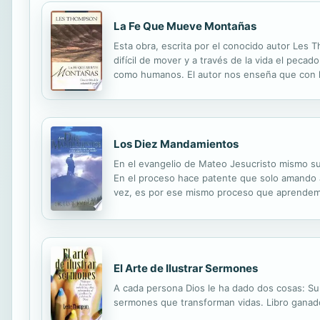
La Fe Que Mueve Montañas
Esta obra, escrita por el conocido autor Les T
difícil de mover y a través de la vida el pe
como humanos. El autor nos enseña que con la
winning author Les Thompson presents the theme
Los Diez Mandamientos
En el evangelio de Mateo Jesucristo mismo su
En el proceso hace patente que solo amando a
vez, es por ese mismo proceso que aprendemos
supreme importance of the Ten Commandments.
El Arte de Ilustrar Sermones
A cada persona Dios le ha dado dos cosas: Su
sermones que transforman vidas. Libro ganador