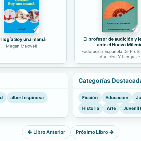
El profesor de audición y 
rilogía Soy una mamá
ante el Nuevo Mileni
Megan Maxwell
Federación Española De Prof
Audición Y Lenguaje
Categorías Destacad
rd
albert espinosa
Ficción
Educación
Ju
Historia
Arte
Juvenil 
Libro Anterior
Próximo Libro