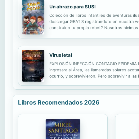
Un abrazo para SUSI
Colección de libros infantiles de aventuras ilu
descargar GRATIS registrándote en nuestra w
construido tu propio robot? Nosotros hicimos
competición conocimos a un ingeniero superfri
Virus letal
EXPLOSIÓN INFECCIÓN CONTAGIO EPIDEMIA EXT
ingresara al Área, las llamaradas solares azo
ocurrió, y sobrevivieron. Pero sobrevivir a l
dolor se expande por todo el territorio, y ha
Libros Recomendados 2026