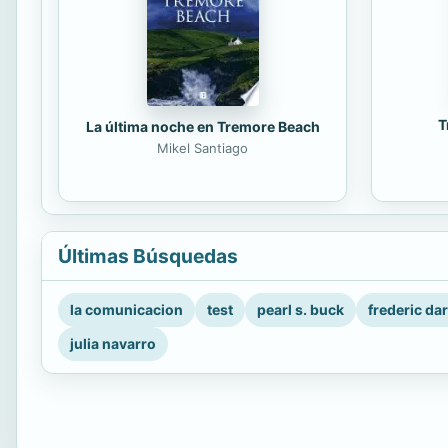
T
La última noche en Tremore Beach
Mikel Santiago
Últimas Búsquedas
la comunicacion
test
pearl s. buck
frederic da
julia navarro