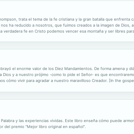
hompson, trata el tema de la fe cristiana y la gran batalla que enfrenta 
cado nos ha reducido a nosotros, que fuimos creados a la imagen de Dio
 verdadera fe en Cristo podemos vencer esa montaña y ser libres para
 of Christian faith and the battle with sin every Christian faces. Sin i
brayó el enorme valor de los Diez Mandamientos. De forma amena y diá
 Dios y a nuestro prójimo -como lo pide el Señor- es que encontraremos
 cómo vivir para agradar a nuestro maravilloso Creador. [In the gospe
 In a clear and concise style, the author analyzes each of the comman
 Palabra y las experiencias vividas. Este libro enseña cómo puede armo
 del premio "Mejor libro original en español".