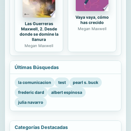
Vaya vaya, cómo
has crecido
Las Guerreras
Maxwell, 2. Desde
Megan Maxwell
donde se domine la
llanura
Megan Maxwell
Últimas Búsquedas
la comunicacion
test
pearl s. buck
frederic dard
albert espinosa
julia navarro
Categorías Destacadas