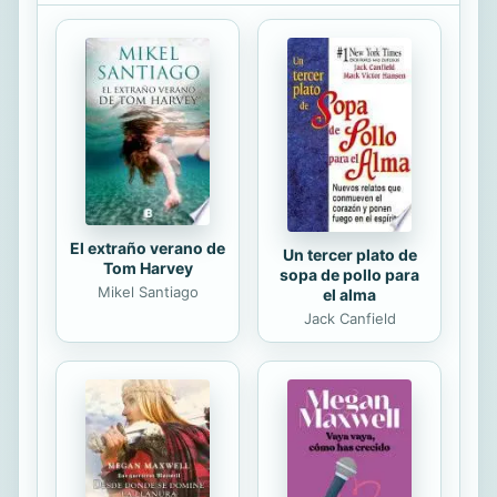
en las dos próximas decadas y de
sus elementos motores. Se
contempla un doble marco de
análisis y diseño y, a partir de una
tecnología común -la tecnología
CMOS y sus variantes (SOI,
BICMOS)-, se encuadran las
principales secciones...
El extraño verano de
Un tercer plato de
Tom Harvey
sopa de pollo para
Mikel Santiago
el alma
Jack Canfield