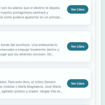
son los planes que el destino le depara.
Ver Libro
 nuestro protagonista caminará y
cio como pudiera aparentar en un principio,
do de la mano del...
 borde del escritorio. Una embestida lo
Ver Libro
 comenzaba a empujar locamente dentro y
 lugar que los amantes conocen. De
ó...
. Para este libro, el crítico literario
Ver Libro
as violetas y María Magdalena. José María
 agitador público y orador. Vargas Vila se