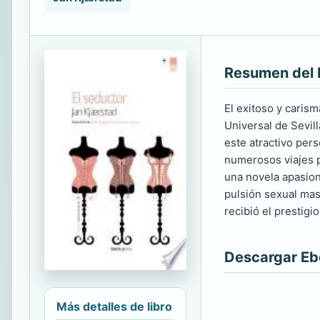
Resumen del 
El exitoso y caris
Universal de Sevil
este atractivo pe
numerosos viajes p
una novela apasion
pulsión sexual masc
recibió el prestig
Descargar E
Más detalles de libro