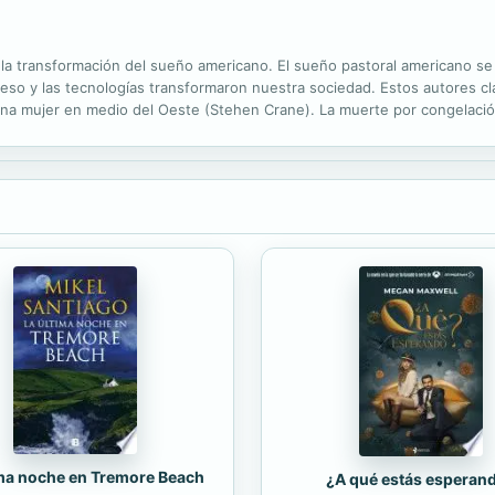
ar la transformación del sueño americano. El sueño pastoral americano 
so y las tecnologías transformaron nuestra sociedad. Estos autores clá
de una mujer en medio del Oeste (Stehen Crane). La muerte por congela
versaciones de un Oeste todavía virgen, las prostitutas de Bert Harte..
ima noche en Tremore Beach
¿A qué estás esperan