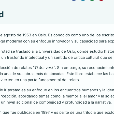
d
de agosto de 1953 en Oslo. Es conocido como uno de los escri
ruega moderna con su enfoque innovador y su capacidad para exp
d se trasladó a la Universidad de Oslo, donde estudió historia d
n trasfondo intelectual y un sentido de crítica cultural que se 
olección de relatos
“Ti års verk”
. Sin embargo, su reconocimiento
a una de sus obras más destacadas. Este libro establece las bas
nvierten en una parte fundamental del relato.
a de Kjærstad es su enfoque en los encuentros humanos y la ide
 percepción, abordando temas como la memoria, el amor y la sole
 un nivel adicional de complejidad y profundidad a la narrativa.
”
, que fue publicada en 1997 y es parte de una trilogía que expl