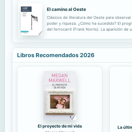
El camino al Oeste
Clásicos de literatura del Oeste para observ
poder y riqueza. ¿Cómo ha sucedido? El progre
del ferrocarril (Frank Norris). La aparición 
London). Mark Twain nos hace reír con las con
Libros Recomendados 2026
El proyecto de mi vida
La últ