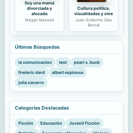
Soy una mamá
Cultura política,
divorciada y
visualidades y cine
alocada
Juan Guillermo Díaz
Megan Maxwell
Bernal
Últimas Búsquedas
la comunicacion
test
pearl s. buck
frederic dard
albert espinosa
julia navarro
Categorías Destacadas
Ficción
Educación
Juvenil Ficción