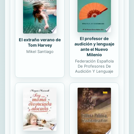
espionaje británico. Ese será el inicio
de una increíble aventura, en la que
Pujol, ...
El profesor de
El extraño verano de
audición y lenguaje
Tom Harvey
ante el Nuevo
Mikel Santiago
Milenio
Federación Española
De Profesores De
Audición Y Lenguaje