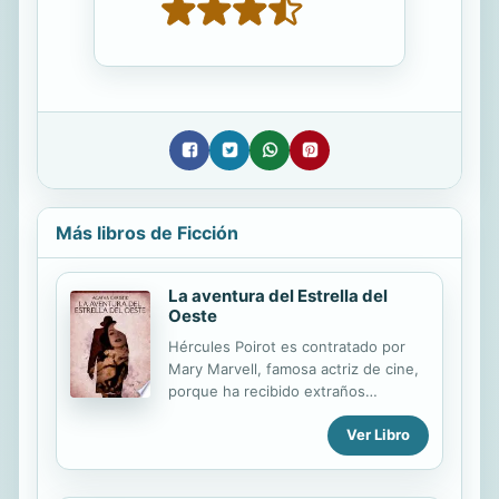
Más libros de Ficción
La aventura del Estrella del
Oeste
Hércules Poirot es contratado por
Mary Marvell, famosa actriz de cine,
porque ha recibido extraños
mensajes anónimos que exigen la
Ver Libro
devolución de su magnífico
diamante, "Estrella del Oeste", antes
de la próxima luna llena. Pero eso no