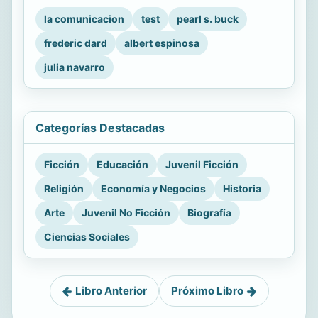
la comunicacion
test
pearl s. buck
frederic dard
albert espinosa
julia navarro
Categorías Destacadas
Ficción
Educación
Juvenil Ficción
Religión
Economía y Negocios
Historia
Arte
Juvenil No Ficción
Biografía
Ciencias Sociales
Libro Anterior
Próximo Libro