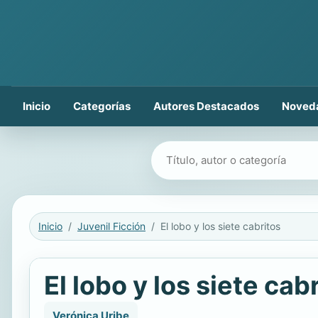
Inicio
Categorías
Autores Destacados
Noved
Buscar libros
Inicio
Juvenil Ficción
El lobo y los siete cabritos
El lobo y los siete cab
Verónica Uribe