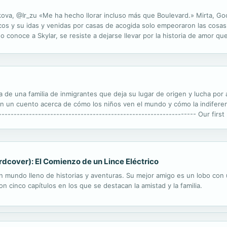
bkova, @Ir_zu «Me ha hecho llorar incluso más que Boulevard.» Mirta, 
os y su idas y venidas por casas de acogida solo empeoraron las cosas.
conoce a Skylar, se resiste a dejarse llevar por la historia de amor que
jado muy claro. Pero, poco a poco, él derribará los muros que Tessa se 
ria de una familia de inmigrantes que deja su lugar de origen y lucha po
én un cuento acerca de cómo los niños ven el mundo y cómo la indifere
----------------------------------------------------------------- Our firs
to leave their home and struggles to adapt to a new culture and a new ...
rdcover): El Comienzo de un Lince Eléctrico
 mundo lleno de historias y aventuras. Su mejor amigo es un lobo con 
on cinco capítulos en los que se destacan la amistad y la familia.