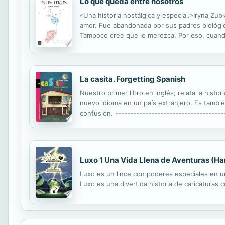
Lo que queda entre nosotros
«Una historia nostálgica y especial.»Iryna Zu
amor. Fue abandonada por sus padres biológic
Tampoco cree que lo merezca. Por eso, cuando 
merece esa clase de amor, la vida se lo ha de
La casita. Forgetting Spanish
Nuestro primer libro en inglés; relata la histo
nuevo idioma en un país extranjero. Es tambi
confusión. ------------------------------------
familiar immigrant story of a family that has 
Luxo 1 Una Vida Llena de Aventuras (Ha
Luxo es un lince con poderes especiales en un
Luxo es una divertida historia de caricaturas c