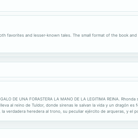
both favorites and lesser-known tales. The small format of the book and t
LO DE UNA FORASTERA LA MANO DE LA LEGITIMA REINA. Rhonda siemp
leva al reino de Tuldor, donde sirenas le salvan la vida y un dragón es f
la verdadera heredera al trono, su peculiar ejército de arqueras, y el 
riunfar. Pero... ella hasta hace poco no tenía idea de que existían los..