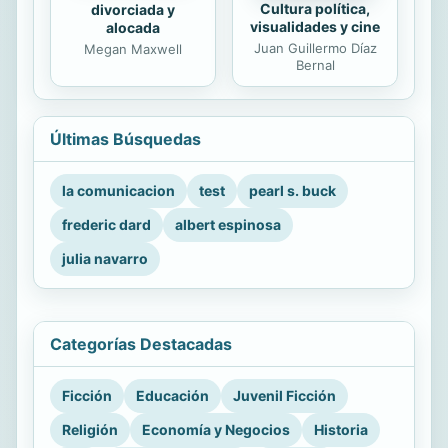
Cultura política,
divorciada y
visualidades y cine
alocada
Juan Guillermo Díaz
Megan Maxwell
Bernal
Últimas Búsquedas
la comunicacion
test
pearl s. buck
frederic dard
albert espinosa
julia navarro
Categorías Destacadas
Ficción
Educación
Juvenil Ficción
Religión
Economía y Negocios
Historia