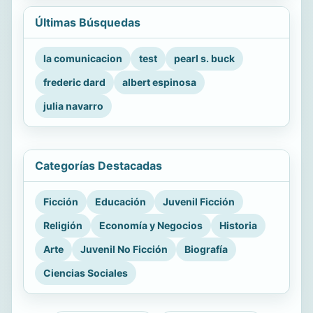
Últimas Búsquedas
la comunicacion
test
pearl s. buck
frederic dard
albert espinosa
julia navarro
Categorías Destacadas
Ficción
Educación
Juvenil Ficción
Religión
Economía y Negocios
Historia
Arte
Juvenil No Ficción
Biografía
Ciencias Sociales