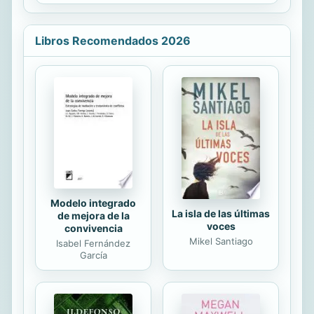
— con el gobierno de España.
invaden la ciudad,...
Avanza el año 1895, a partir del que
se recrudecerán los enfrentamientos
Libros Recomendados 2026
entre las milicias insurrectas y el
ejército español. Un joven teniente,
heredero del señorío de El Robledo
de Abruzena, es destinado a la
guarnición de Santiago de Cuba. El
diario que comienza a escribir
representa la crónica no solo de los
tres años de guerra que acabaron
con...
Modelo integrado
La isla de las últimas
de mejora de la
voces
convivencia
Mikel Santiago
Isabel Fernández
García