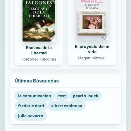
El proyecto de mi
Esclava de la
vida
libertad
Megan Maxwell
Ildefonso Falcones
Últimas Búsquedas
la comunicacion
test
pearl s. buck
frederic dard
albert espinosa
julia navarro