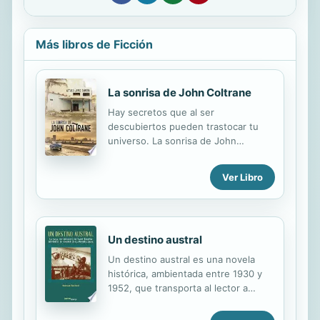
Más libros de Ficción
La sonrisa de John Coltrane
Hay secretos que al ser
descubiertos pueden trastocar tu
universo. La sonrisa de John
Coltrane narra la historia de dos
personajes singulares. Hugo, un
Ver Libro
muchacho superficial y sin
demasiadas miras que trabaja en el
Comodoro, la primera discoteca de
corte europeo que inaugura el
Un destino austral
gobierno cubano en la isla caribeña
tras más de treinta años de
Un destino austral es una novela
prohibición. Y Paola, una clienta
histórica, ambientada entre 1930 y
ocasional a la que Hugo conoce en
1952, que transporta al lector a
su primera noche y con quien inicia
Buenos Aires. Tiempo y lugar en el
posteriormente una relación amorosa
cual Antoine de Saint-Exupéry es