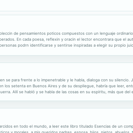
oleccin de pensamientos poticos compuestos con un lenguaje ordinario, 
rados. En cada poesa, reflexin y oracin el lector encontrara que el auto
ersonas podrn identificarse y sentirse inspiradas a elegir su propio jui
se para frente a lo impenetrable y le habla, dialoga con su silencio. Jo
 en los setenta en Buenos Aires y de su despliegue, habría que leer, en
erra. Allí se habló y se habla de las cosas en su espíritu, más que del e
ribe poemas en un muro y luego se despide, tira la carbonilla...
parcidos en todo el mundo, a leer este libro titulado Esencias de un co
icos y morales, a mis queridos padres, esposa, hijos, nietos, abuelos, t