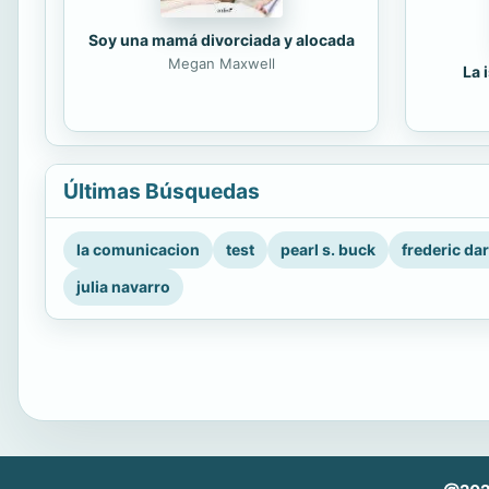
Soy una mamá divorciada y alocada
Megan Maxwell
La 
Últimas Búsquedas
la comunicacion
test
pearl s. buck
frederic da
julia navarro