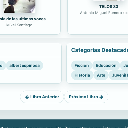
TELOS 83
Antonio Miguel Fumero (co
isla de las últimas voces
Mikel Santiago
Categorías Destacad
rd
albert espinosa
Ficción
Educación
Ju
Historia
Arte
Juvenil 
Libro Anterior
Próximo Libro