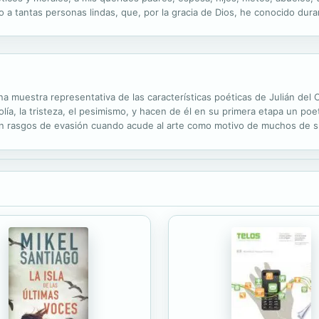
o a tantas personas lindas, que, por la gracia de Dios, he conocido dura
 con su propia música original. He publicado cuatro álbumes titulados "
una muestra representativa de las características poéticas de Julián de
lía, la tristeza, el pesimismo, y hacen de él en su primera etapa un poe
on rasgos de evasión cuando acude al arte como motivo de muchos de su
l cuyo pensamiento deambula por sensaciones de un mundo lejano e imagi