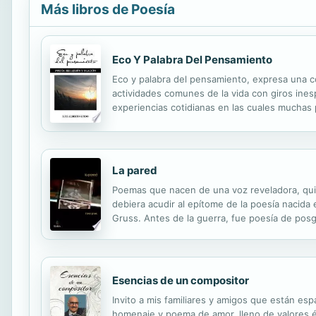
Más libros de Poesía
Eco Y Palabra Del Pensamiento
Eco y palabra del pensamiento, expresa una c
actividades comunes de la vida con giros inespe
experiencias cotidianas en las cuales muchas p
contenido.
La pared
Poemas que nacen de una voz reveladora, quien 
debiera acudir al epítome de la poesía nacida
Gruss. Antes de la guerra, fue poesía de posgu
convertido en convencimiento". "Hay quien esc
Esencias de un compositor
Invito a mis familiares y amigos que están es
homenaje y poema de amor, lleno de valores ét