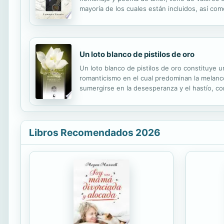
mayoría de los cuales están incluidos, así com
inspiración de estas canciones que han nacido
Un loto blanco de pistilos de oro
Un loto blanco de pistilos de oro constituye 
romanticismo en el cual predominan la melanco
sumergirse en la desesperanza y el hastío, c
expresar lo exótico y lo ajeno; hasta el Casa
Libros Recomendados 2026