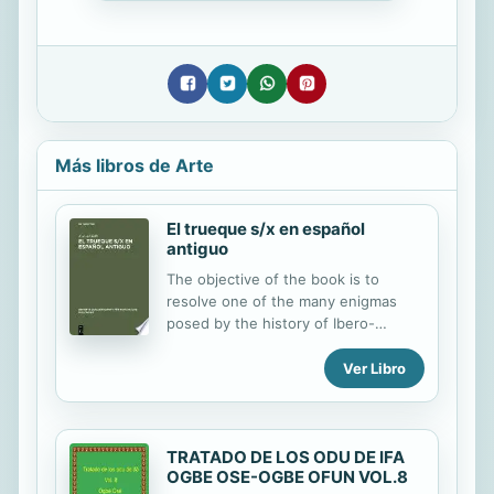
Más libros de Arte
El trueque s/x en español
antiguo
The objective of the book is to
resolve one of the many enigmas
posed by the history of Ibero-
Romance dialects in general and
Spanish in particular - the strange
Ver Libro
palatalization (unconditioned,
sporadic and incomplete) of /s/. Over
and above this central concern, the
TRATADO DE LOS ODU DE IFA
book also pursues a fundamentally
OGBE OSE-OGBE OFUN VOL.8
theoretical aim inspired by two