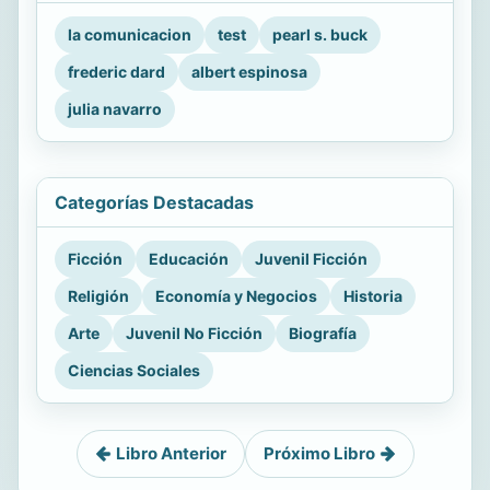
la comunicacion
test
pearl s. buck
frederic dard
albert espinosa
julia navarro
Categorías Destacadas
Ficción
Educación
Juvenil Ficción
Religión
Economía y Negocios
Historia
Arte
Juvenil No Ficción
Biografía
Ciencias Sociales
Libro Anterior
Próximo Libro