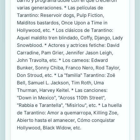
barrio y programa doble con el que crecieron
varias generaciones. * Las películas de
Tarantino: Reservoir dogs, Pulp Fiction,
Malditos bastardos, Once Upon a Time in
Hollywood, etc. * Los clásicos de Tarantino:
Aquel maldito tren blindado, Coffy, Django, Lady
Snowblood. * Actores y actrices fetiche: David
Carradine, Pam Grier, Jennifer Jason Leigh,
John Travolta, etc. * Los cameos: Edward
Bunker, Sonny Chiba, Franco Nero, Rod Taylor,
Don Stroud, etc. * La "familia" Tarantino: Zoë
Bell, Samuel L. Jackson, Tim Roth, Uma
Thurman, Harvey Keitel. * Las canciones:
"Down in Mexico", "Across 110th Street",
"Rabbia e Tarantella", "Misirlou", etc. * La huella
de Tarantino: Amor a quemarropa, Killing Zoe,
Abierto hasta el amanecer, Cómo conquistar
Hollywood, Black Widow, etc.