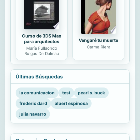
Curso de 3DS Max
Vengaré tu muerte
para arquitectos
Carme Riera
María Fullaondo
Buigas De Dalmau
Últimas Búsquedas
la comunicacion
test
pearl s. buck
frederic dard
albert espinosa
julia navarro