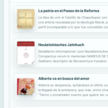
La patria en el Paseo de la Reforma
La idea de unir el Castillo de Chapultepec con
una arteria rescatada por la ideología liberal
perfil incomparable a lo que fue concebido co
como si lo hiciera frente a cada uno de los m
Neulateinisches Jahrbuch
Detaillierte Informationen zum Neulateinisch
Conspectus rerum In memoriam MARCUS DE SCH
Gaditano descriptio de Bonaventura Vulcanio: 
antagonistische Simons. Der Nero furens al
Alberta va en busca del amor
Alberta se despereza, quitándose el último su
la llegada de la primavera, que trae, entre o
“Tierno y encantador cuento que quiere ser un
dar forma a esta “aventura amorosa”. Un texto 