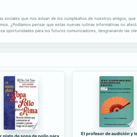
s sociales que nos avisan de los cumpleaños de nuestros amigos, que 
amos. ¿Podíamos pensar que estas nuevas rutinas informativas no afect
boza oportunidades para los futuros comunicadores, desgranando las cla
s técnicas de verificación online o cómo se puede lograr la implicación d
El profesor de audición y 
r plato de sopa de pollo para