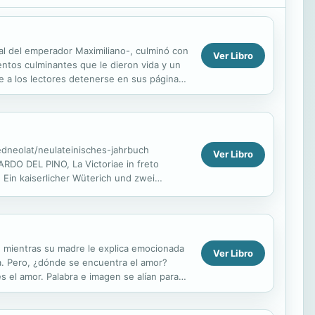
nal del emperador Maximiliano-, culminó con
Ver Libro
mentos culminantes que le dieron vida y un
de a los lectores detenerse en sus páginas
edneolat/neulateinisches-jahrbuch
Ver Libro
O DEL PINO, La Victoriae in freto
 Ein kaiserlicher Wüterich und zwei
DT, Sprachliche Bemerkungen zu Poggio...
a, mientras su madre le explica emocionada
Ver Libro
da. Pero, ¿dónde se encuentra el amor?
 el amor. Palabra e imagen se alían para