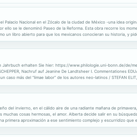
 el Palacio Nacional en el Zócalo de la ciudad de México -una idea origi
; por ello se le denominó Paseo de la Reforma. Esta obra recorre los mo
mo un libro abierto para que los mexicanos conocieran su historia, y pi
onumentos y estatuas expuestos en ese paseo. El libro incluye...
en Jahrbuch erhalten Sie hier: https://www.philologie.uni-bonn.de/de/m
EPPER, Nachruf auf Jeanine De Landtsheer I. Commentationes EDUARD
un caso más del “limae labor” de los autores neo-latinos / STEFAN ELIT,
s Beispiel aus dem Paderborner Jesuitendramenkorpus / PETER GROSSAR
eño del invierno, en el cálido aire de una radiante mañana de primaver
tras muchas cosas hermosas, el amor. Alberta decide salir en su búsque
a primera aproximación a ese sentimiento complejo y escurridizo que es
sencillo, con diálogos que hacen avanzar la acción y descripciones...