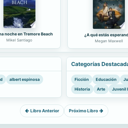
ima noche en Tremore Beach
¿A qué estás esperan
Mikel Santiago
Megan Maxwell
Categorías Destacad
rd
albert espinosa
Ficción
Educación
Ju
Historia
Arte
Juvenil 
Libro Anterior
Próximo Libro