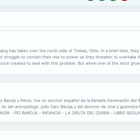
ang has taken over the north side of Toledo, Ohio. In a brief time, th
nt struggle to contain their rise to power as they threaten to overtake
 force created to deal with this problem. But when one of the most grue
 call in his friends, the Makarios Cadre. As the Makarios Cadre investig
o Baroja y Nessi, fue un escritor español de la llamada Generación del 
 tío del antropólogo Julio Caro Baroja y del director de cine y guionista
 ANDÍA - PÍO BAROJA - INFANCIA - LA GRUTA DEL IZARRA - LIBRO SE
AL HOGARO - LA CUEVA DE LA SERPIENTE - LIBRO CUARTO - LA URCA 