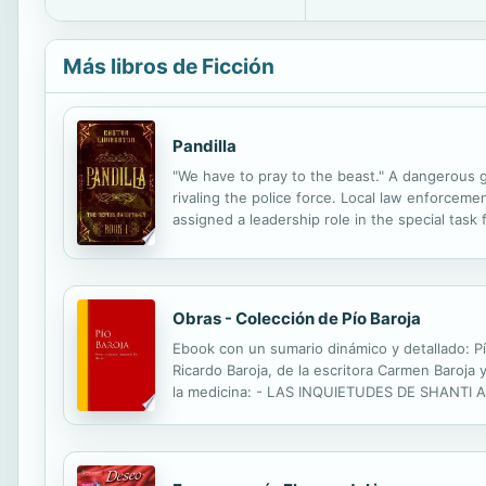
Más libros de Ficción
Pandilla
"We have to pray to the beast." A dangerous g
rivaling the police force. Local law enforceme
assigned a leadership role in the special task
out to be his gang informant, it prompts him to
Obras - Colección de Pío Baroja
Ebook con un sumario dinámico y detallado: Pí
Ricardo Baroja, de la escritora Carmen Baroja y
la medicina: - LAS INQUIETUDES DE SHANTI
DE AGUIRRE - LIBRO TERCERO - LA VUELTA 