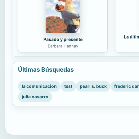
La últ
Pasado y presente
Barbara Hannay
Últimas Búsquedas
la comunicacion
test
pearl s. buck
frederic da
julia navarro