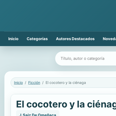
Inicio
Categorías
Autores Destacados
Noved
Buscar libros
Inicio
Ficción
El cocotero y la ciénaga
El cocotero y la ciéna
J. Saiz De Omeñaca