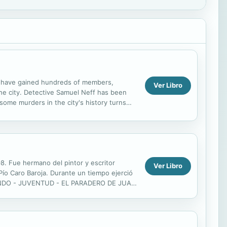
ey have gained hundreds of members,
Ver Libro
 the city. Detective Samuel Neff has been
some murders in the city's history turns
ates, they...
98. Fue hermano del pintor y escritor
Ver Libro
 Pío Caro Baroja. Durante un tiempo ejerció
GUNDO - JUVENTUD - EL PARADERO DE JUAN
HOLANDESA. "EL DRAGÓN" -...