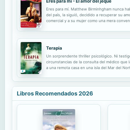
Eres para mí - El amor del jeque
Eres para mí. Matthew Birminhgham nunca habí
del país, la siguió, decidido a recuperar su a
comercial y a su mujer como una mera convenie
relación ver que otros hombres cortejaban a 
Terapia
Un sorprendente thriller psicológico. Ni testi
circunstancias de la consulta del médico que l
a una remota casa en una isla del Mar del No
una niña que sufre una extraña enfermedad y q
Libros Recomendados 2026