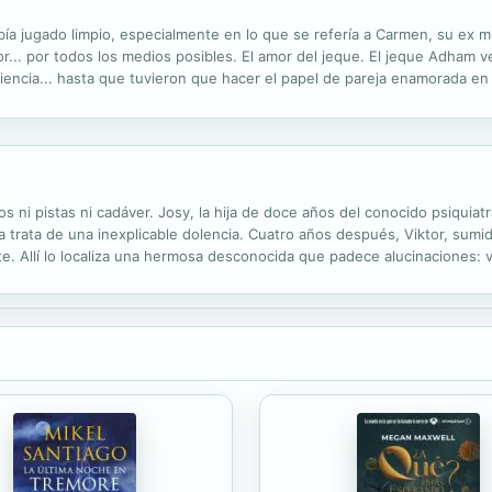
a jugado limpio, especialmente en lo que se refería a Carmen, su ex mu
mor... por todos los medios posibles. El amor del jeque. El jeque Adham
ncia... hasta que tuvieron que hacer el papel de pareja enamorada en 
su bella esposa?
gos ni pistas ni cadáver. Josy, la hija de doce años del conocido psiquia
a trata de una inexplicable dolencia. Cuatro años después, Viktor, sumi
rte. Allí lo localiza una hermosa desconocida que padece alucinaciones
ue desaparece sin dejar rastro de la consulta del médico....