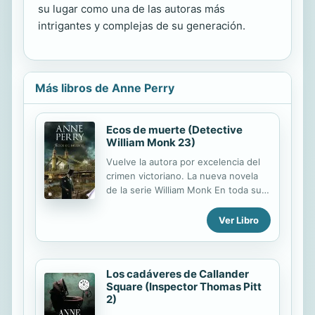
su lugar como una de las autoras más
intrigantes y complejas de su generación.
Más libros de Anne Perry
Ecos de muerte (Detective
William Monk 23)
Vuelve la autora por excelencia del
crimen victoriano. La nueva novela
de la serie William Monk En toda su
carrera como comandante de la
Policía Fluvial, Monk nunca había
Ver Libro
visto una escena del crimen más
espantosa: el propietario de un
almacén húngaro yace muerto en
Los cadáveres de Callander
medio de su oficina cubierta de
Square (Inspector Thomas Pitt
sangre, el pecho atravesado por una
2)
bayoneta y misteriosamente rodeado