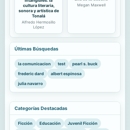
intangibles: la
Megan Maxwell
cultura literaria,
sonora y artística de
Tonalá
Alfredo Hermosillo
López
Últimas Búsquedas
la comunicacion
test
pearl s. buck
frederic dard
albert espinosa
julia navarro
Categorías Destacadas
Ficción
Educación
Juvenil Ficción