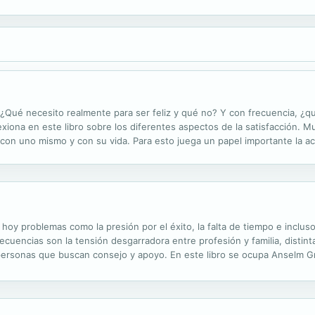
¿Qué necesito realmente para ser feliz y qué no? Y con frecuencia, ¿q
iona en este libro sobre los diferentes aspectos de la satisfacción. M
on uno mismo y con su vida. Para esto juega un papel importante la acti
ontrar la felicidad en las pequeñas cosas, sin importar lo difícil que se
hoy problemas como la presión por el éxito, la falta de tiempo e incluso
ecuencias son la tensión desgarradora entre profesión y familia, distin
 personas que buscan consejo y apoyo. En este libro se ocupa Anselm G
n a los problemas que se derivan de una vida profesional llena de...