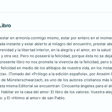
Libro
ca estar en armonía conmigo mismo, estar por entero en el mom
da instante y estar abierto al milagro del encuentro, prestar a
erenidad y la libertad interior, en la alegría y el amor, en la salu
a y otra vez. Pero no poseerá la felicidad, porque ésta no se d
l presente libro no nos promete la vivencia de la felicidad, pe
a felicidad en medio de los altibajos de nuestra vida, en los in
cia». (Tomado del «Prólogo a la edición española», por Ansel
 de Münsterschwarzach, es uno de los autores cristianos más l
ta misma Editorial se encuentran: Cincuenta ángeles para el alma
: Habitar en la casa del amor: El libro de los valores: Vuestra al
os: y El «Himno al amor» de san Pablo.