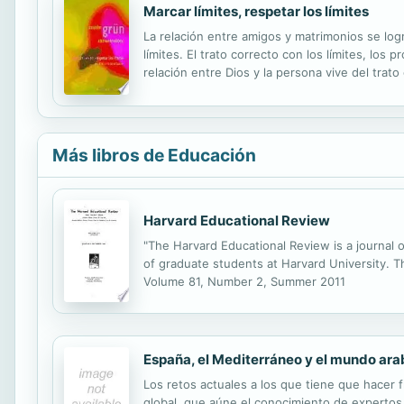
Marcar límites, respetar los límites
La relación entre amigos y matrimonios se log
límites. El trato correcto con los límites, lo
relación entre Dios y la persona vive del trat
se diluya y destruya su personificación. La fó
Más libros de Educación
Harvard Educational Review
"The Harvard Educational Review is a journal o
of graduate students at Harvard University. The
Volume 81, Number 2, Summer 2011
España, el Mediterráneo y el mundo a
Los retos actuales a los que tiene que hacer
global, que aúne el conocimiento de expertos