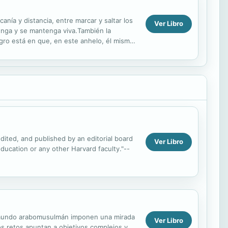
nía y distancia, entre marcar y saltar los
Ver Libro
stenga y se mantenga viva.También la
ligro está en que, en este anhelo, él mismo
edited, and published by an editorial board
Ver Libro
Education or any other Harvard faculty."--
 el mundo arabomusulmán imponen una mirada
Ver Libro
s retos apuntan a objetivos complejos y