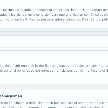
ra solamente cuando se encuentra una proporción equilibrada entre cerca
s propios y los ajenos, es la condición para que una vida en común se so
o correcto con los límites. La persona anhela unirse con Dios. Pero el pe
rmula clásica sin mezcla ni separación muestra el camino de...
f opinion and research in the field of education. Articles are selected, 
 editorial policy does not reflect an official position of the Faculty of 
rabomusulmán
 frente España en la definición de su política hacia el Mediterráneo y
, académicos y de actores que conocen de primera mano la región. Esto