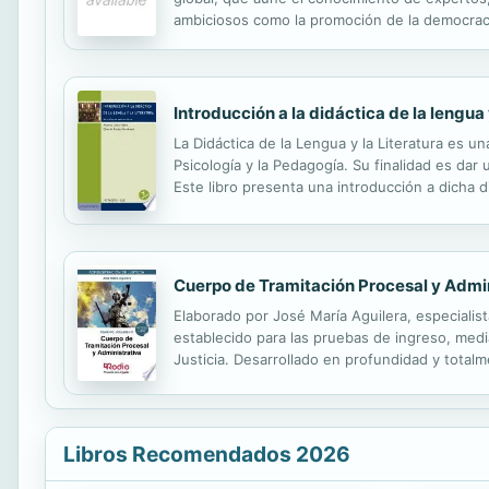
ambiciosos como la promoción de la democracia 
entre España y el mundo arabomusulmán en los ú
Introducción a la didáctica de la lengua y
La Didáctica de la Lengua y la Literatura es una
Psicología y la Pedagogía. Su finalidad es dar
Este libro presenta una introducción a dicha 
Lengua y Literatura tanto en Primaria como de S
Cuerpo de Tramitación Procesal y Admin
Elaborado por José María Aguilera, especialis
establecido para las pruebas de ingreso, medi
Justicia. Desarrollado en profundidad y totalm
afrontar con garantías las pruebas selectivas
Libros Recomendados 2026