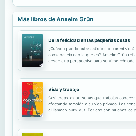
Más libros de Anselm Grün
De la felicidad en las pequeñas cosas
¿Cuándo puedo estar satisfecho con mi vida? 
consonancia con lo que es? Anselm Grün reflex
desde otra perspectiva para sentirse cómodo c
agradecido por el día de hoy, también puede enc
Vida y trabajo
Casi todas las personas que trabajan conocen 
afectando también a su vida privada. Las cons
el llamado burn-out. Por eso son muchas las
diariamente al ser humano. Para él, la solució