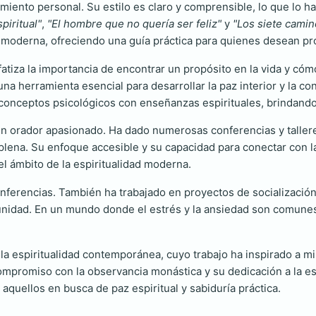
cimiento personal. Su estilo es claro y comprensible, lo que lo 
piritual"
,
"El hombre que no quería ser feliz"
y
"Los siete camino
moderna, ofreciendo una guía práctica para quienes desean prof
tiza la importancia de encontrar un propósito en la vida y cóm
 herramienta esencial para desarrollar la paz interior y la con
conceptos psicológicos con enseñanzas espirituales, brindando 
n orador apasionado. Ha dado numerosas conferencias y taller
 plena. Su enfoque accesible y su capacidad para conectar co
el ámbito de la espiritualidad moderna.
conferencias. También ha trabajado en proyectos de socializació
unidad. En un mundo donde el estrés y la ansiedad son comune
 espiritualidad contemporánea, cuyo trabajo ha inspirado a mil
mpromiso con la observancia monástica y su dedicación a la escri
aquellos en busca de paz espiritual y sabiduría práctica.