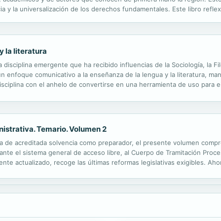
y la universalización de los derechos fundamentales. Este libro reflexi
ltimos dos siglos. Se inicia un recorrido en los siglos XVIII y XIX que..
 la literatura
 disciplina emergente que ha recibido influencias de la Sociología, la Filos
 un enfoque comunicativo a la enseñanza de la lengua y la literatura, ma
disciplina con el anhelo de convertirse en una herramienta de uso para 
ecundaria y está dirigido tanto a la formación inicial...
istrativa. Temario. Volumen 2
ta de acreditada solvencia como preparador, el presente volumen compre
ante el sistema general de acceso libre, al Cuerpo de Tramitación Proces
ente actualizado, recoge las últimas reformas legislativas exigibles. Ah
, estamos convencidos que alcanzarás con éxito todos tus objetivos ...