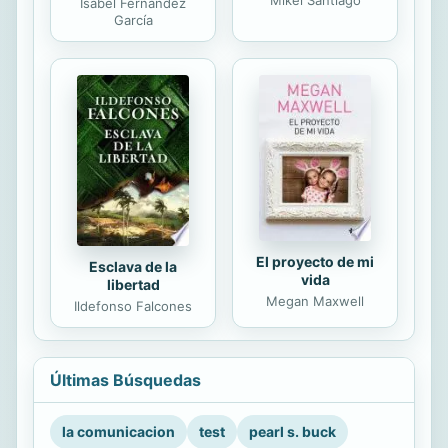
Isabel Fernández
García
El proyecto de mi
Esclava de la
vida
libertad
Megan Maxwell
Ildefonso Falcones
Últimas Búsquedas
la comunicacion
test
pearl s. buck