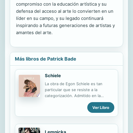
compromiso con la educación artística y su
defensa del acceso al arte lo convierten en un
líder en su campo, y su legado continuará
inspirando a futuras generaciones de artistas y
amantes del arte.
Más libros de Patrick Bade
Schiele
La obra de Egon Schiele es tan
particular que se resiste a la
categorización. Admitido en la
Academia Vienesa de las Bellas Artes
Ver Libro
cuando apenas contaba con dieciséis
años, fue un artista de extraordinaria
precocidad, cuya consumada
habilidad en la manipulación de las
líneas le dio a sus obras una tersa
Lempicka