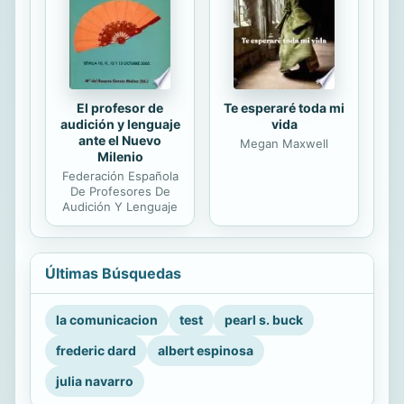
El profesor de
Te esperaré toda mi
audición y lenguaje
vida
ante el Nuevo
Megan Maxwell
Milenio
Federación Española
De Profesores De
Audición Y Lenguaje
Últimas Búsquedas
la comunicacion
test
pearl s. buck
frederic dard
albert espinosa
julia navarro