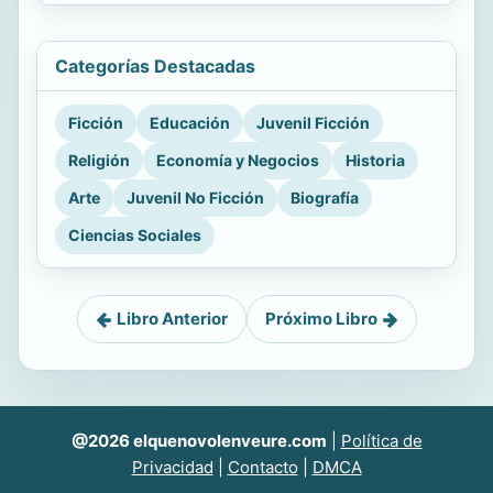
Categorías Destacadas
Ficción
Educación
Juvenil Ficción
Religión
Economía y Negocios
Historia
Arte
Juvenil No Ficción
Biografía
Ciencias Sociales
Libro Anterior
Próximo Libro
@2026 elquenovolenveure.com
|
Política de
Privacidad
|
Contacto
|
DMCA