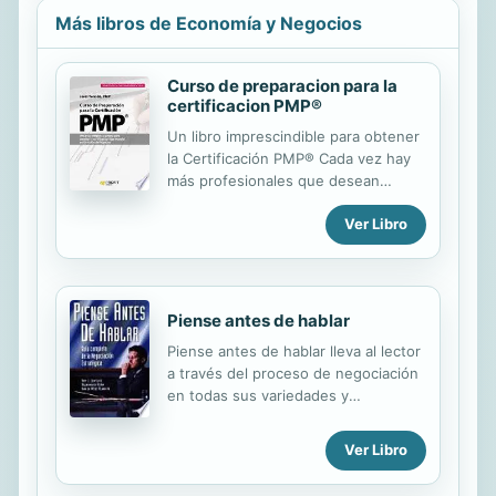
Más libros de Economía y Negocios
Curso de preparacion para la
certificacion PMP®
Un libro imprescindible para obtener
la Certificación PMP® Cada vez hay
más profesionales que desean
obtener la certificación PMP®
Ver Libro
(Project Management Professional) y
cada vez hay más empresas que
valoran esta certificación en sus
procesos de selección. Este libro
propone un enfoque por procesos
Piense antes de hablar
que ha sido exitoso en muchos
Piense antes de hablar lleva al lector
cursos impartidos a cientos de
a través del proceso de negociación
PMP®. Además, explica cómo está
en todas sus variedades y
estructurado el examen, qué
contextos, tanto en los negocios
conocimientos evalúa y de qué
como en la vida cotidiana.
manera está concebido, para hacer
Ver Libro
Preparándolo para pensar clara y
que el candidato entienda de qué
estratégicamente, esta guía le da un
forma se establece el corte para