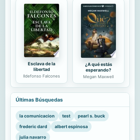
Esclava de la
¿A qué estás
libertad
esperando?
Ildefonso Falcones
Megan Maxwell
Últimas Búsquedas
la comunicacion
test
pearl s. buck
frederic dard
albert espinosa
julia navarro