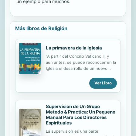
un ejemplo para muchos.
Más libros de Religión
La primavera de la Iglesia
"A partir del Concilio Vaticano II, y
aun antes, se puede reconocer en la
Iglesia el desarrollo de un nuevo
momento asociativo de los fieles:
junto al asociacionismo tradicional
Ver Libro
han nacido los nuevos movimientos
eclesiales. No se pueden ignorar los
muchos y variados antecedentes de
esta dimensión en el monaquismo,
Supervision de Un Grupo
las órdenes mendicantes, las
Metodo & Practica: Un Pequeno
Manual Para Los Directores
cofradías y terceras órdenes, las
Espirituales
fraternidades y pías uniones, las
congregaciones e institutos
La supervision es una parte
seculares, la acción católica,