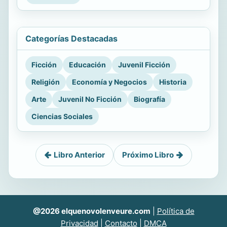
Categorías Destacadas
Ficción
Educación
Juvenil Ficción
Religión
Economía y Negocios
Historia
Arte
Juvenil No Ficción
Biografía
Ciencias Sociales
Libro Anterior
Próximo Libro
@2026 elquenovolenveure.com
|
Política de
Privacidad
|
Contacto
|
DMCA