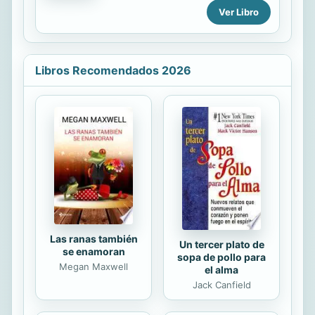
con personas que habían vivido el
Ver Libro
fracaso de su vínculo matrimonial,
surgió la inquietud de profundizar
acerca de la preparación al
sacramento del matrimonio en el
Libros Recomendados 2026
contexto latinoamericano. Este libro
busca dar cuenta de las
orientaciones que las Conferencias
Episcopales de América Latina y el
Caribe establecen a través del
análisis comparativo de cuatro
directorios de pastoral familiar:
Argentina, Brasil, Colombia y México,
para parangonarlos...
Las ranas también
Un tercer plato de
se enamoran
sopa de pollo para
Megan Maxwell
el alma
Jack Canfield