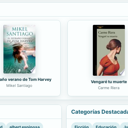
raño verano de Tom Harvey
Vengaré tu muerte
Mikel Santiago
Carme Riera
Categorías Destacad
rd
albert espinosa
Ficción
Educación
Ju