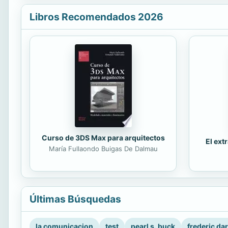
Libros Recomendados 2026
Curso de 3DS Max para arquitectos
El ext
María Fullaondo Buigas De Dalmau
Últimas Búsquedas
la comunicacion
test
pearl s. buck
frederic da