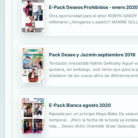
E-Pack Deseos Prohibidos - enero 2020
Otra oportunidad para el amor ROBYN GRADY ¿
millonario! ¿Venganza o pasión? MAXINE SULLIV
Pack Deseo y Jazmín septiembre 2016
Tentación irresistible Kathie DeNosky Aquel v
quisiera, sin embargo, solo tenía ojos para l
olvidaron de los nueve años de diferencia ent
oscuro y complicado pasado, y como no podía c
E-Pack Bianca agosto 2020
Raptada por un príncipe Maya Blake De seducid
temporal... ¡Pero la fecha de la boda ya esta
más... Deseo ilícito Chantelle Shaw Seducida,