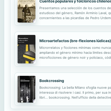
Cuentos populares y folclóricos chileno
Presentamos una selección de los cuentos de la
estudioso del género, Ramón Arminio Laval, qui
concernientes a las picardías de Pedro Urdema
chilena, y será testigo de una interacción entre
Microartefactos (bre-flexiones lúdicas)
Microrrelatos y ficciones mínimas como nunca 
ampliando el género mínimo hacia límites desc
microficciones de género noir y policiaco, códi
la geografía mundial del microcuento a través d
Bookcrossing
Bookcrossing: La bella Milano sfoglia nuove pag
interessa di risolvere i casi. Il primo, per sua 
libri... bookcrossing. Nell'ufficio della detect
loro indagini una figura più completa e coinvolg