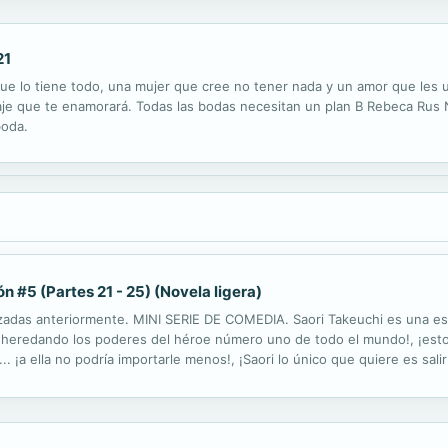
21
e lo tiene todo, una mujer que cree no tener nada y un amor que les un
aje que te enamorará. Todas las bodas necesitan un plan B Rebeca Rus 
boda.
ón #5 (Partes 21 - 25) (Novela ligera)
anzadas anteriormente. MINI SERIE DE COMEDIA. Saori Takeuchi es una est
ina heredando los poderes del héroe número uno de todo el mundo!, ¡est
.. ¡a ella no podría importarle menos!, ¡Saori lo único que quiere es sal
des que tanto desea?, ¿o aceptará su destino y se...