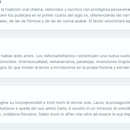
s
 tradición oral chilena, obtenidos y escritos con prodigiosa perseveran
en los publicara en el primer cuarto del siglo xx, diferenciando las nar
les, de las de fórmula y de las de nunca acabar. El lector encontrará a
 la ficción de los cuentos y la realidad de la vida cotidiana de los...
habías leído antes. Los «Microartefactos» constituyen una nueva vuelta 
onocidos. Intertextualidad, metanarrativa, paradojas, inversiones lingüí
gos Qr que invitan al lector a introducirse en la propia historia y extrae
e Google Earth. El libro es un continuo festín en el que el...
ine su incomprensibili e tristi morti di donne sole. Laura, la protagonist
intuizione e quella del suo amico Carlo, è avvolto in un intreccio di omicidi
ive, collabora Giovanni, fidato socio in affari che oltre ad essere la sua i
ente. Le sue attenzioni maschili, la...