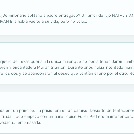
De millonario solitario a padre entregado? Un amor de lujo NATALIE 
AN Ella había vuelto a su vida, pero no sola...
aquero de Texas quería a la única mujer que no podía tener. Jaron Lamb
a joven y encantadora Mariah Stanton. Durante años había intentado man
re los dos y se abandonaron al deseo que sentían el uno por el otro. No
ontarle a Mariah la verdad, se vio obligado a decirle que aquella noche
a por un príncipe... a prisionera en un paraíso. Desierto de tentacion
ba fijada! Todo empezó con un baile Louise Fuller Prefiero mantener cer
 vedada... embarazada.