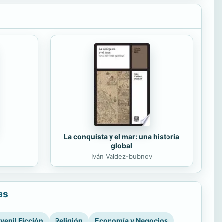
La conquista y el mar: una historia
global
Iván Valdez-bubnov
as
venil Ficción
Religión
Economía y Negocios