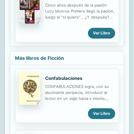
Cinco años después de la pasión
Lucy Monroe Primero llegó la pasión,
luego el "sí quiero"... ¿Y después?
Esclavos del pasado Louise Fuller Él
ha vuelto... multimillonario. ¿Van a
Ver Libro
revivir el pasado? Increíble amor
Cathy Williams Contratada por
conveniencia... Comprometida para
asegurar su legado...
Más libros de Ficción
Confabulaciones
CONFABULACIONES logra, con su
alucinante peripecia, introducir al
lector en un viaje hacia s mismo,
redescubriendo emociones
largamente olvidadas. Una muestra
Ver Libro
de literatura de primer orden.
Mauricio Vargas Ortega.