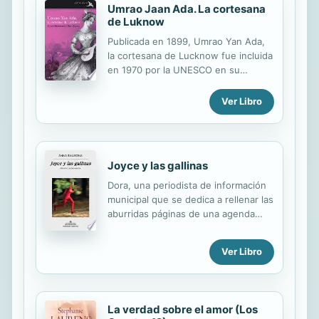
Umrao Jaan Ada. La cortesana
de Luknow
Publicada en 1899, Umrao Yan Ada,
la cortesana de Lucknow fue incluida
en 1970 por la UNESCO en su
Colección de Obras Representativas
de la literatura universal, y siempre
Ver Libro
ha sido en la India un hito de la
cultura popular. Bollywood la ha
llevado al cine en varias ocasiones, la
última en 2006. Con estas
Joyce y las gallinas
«memorias» de una elegante
cortesana –tal vez inspirada en un
Dora, una periodista de información
personaje real-, Mirza Muhammad
municipal que se dedica a rellenar las
Hadi Ruswa escribió la primera
aburridas páginas de una agenda
novela en urdu (la lengua hablada
cultural, debe montarse cada día en
entre la población musulmana del
el tren de cercanías para subir y
Ver Libro
norte de la India y Paquistán).
bajar de la periferia, donde vive, a
Umrao, la protagonista, cuenta cómo
Barcelona, donde trabaja. Una
de niña fue raptada y...
conversación entre un grupo de
pacientes psiquiátricos, las
La verdad sobre el amor (Los
interferencias vecinales que impiden