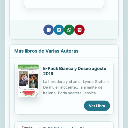
Más libros de Varias Autoras
E-Pack Bianca y Deseo agosto
2019
La heredera y el amor Lynne Graham
De mujer inocente... a amante del
italiano. Boda secreta Jessica
Lemmon ¿Se convertiría aquel
matrimonio de conveniencia en uno
Ver Libro
de verdad?