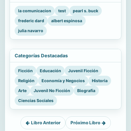
la comunicacion
test
pearl s. buck
frederic dard
albert espinosa
julia navarro
Categorías Destacadas
Ficción
Educación
Juvenil Ficción
Religión
Economía y Negocios
Historia
Arte
Juvenil No Ficción
Biografía
Ciencias Sociales
Libro Anterior
Próximo Libro