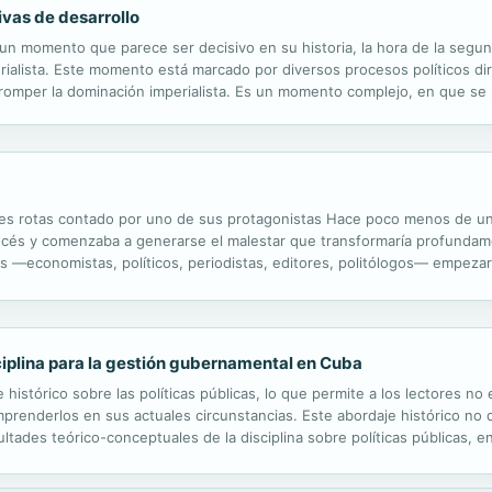
ivas de desarrollo
XI un momento que parece ser decisivo en su historia, la hora de la seg
perialista. Este momento está marcado por diversos procesos políticos d
 romper la dominación imperialista. Es un momento complejo, en que se 
ades de nuestro continente. Un primer paso para el cambio de la realida
tades rotas contado por uno de sus protagonistas Hace poco menos de u
procés y comenzaba a generarse el malestar que transformaría profundame
s —economistas, políticos, periodistas, editores, politólogos— empezar
ernización de España: ¿qué medidas económicas podían sacarnos de...
sciplina para la gestión gubernamental en Cuba
 histórico sobre las políticas públicas, lo que permite a los lectores n
renderlos en sus actuales circunstancias. Este abordaje histórico no de
ultades teórico-conceptuales de la disciplina sobre políticas públicas,
eal en su complejidad y no a una construcción epistemológica inerte y co