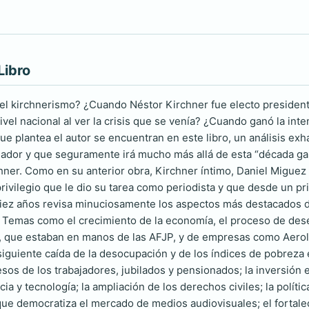
Libro
l kirchnerismo? ¿Cuando Néstor Kirchner fue electo president
nivel nacional al ver la crisis que se venía? ¿Cuando ganó la in
que plantea el autor se encuentran en este libro, un análisis e
eador y que seguramente irá mucho más allá de esta “década gan
ner. Como en su anterior obra, Kirchner íntimo, Daniel Miguez 
privilegio que le dio su tarea como periodista y que desde un p
iez años revisa minuciosamente los aspectos más destacados d
 Temas como el crecimiento de la economía, el proceso de dese
 que estaban en manos de las AFJP, y de empresas como Aerolí
siguiente caída de la desocupación y de los índices de pobreza e
esos de los trabajadores, jubilados y pensionados; la inversió
ncia y tecnología; la ampliación de los derechos civiles; la pol
que democratiza el mercado de medios audiovisuales; el fortalec