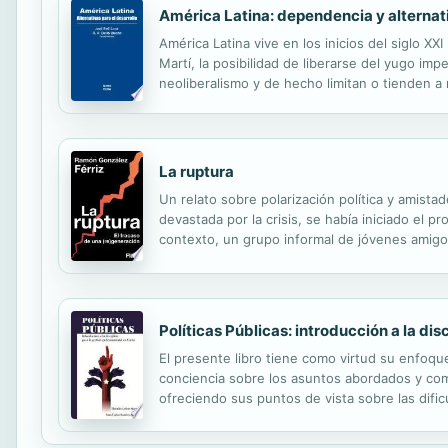
América Latina: dependencia y alternat
América Latina vive en los inicios del siglo X
Martí, la posibilidad de liberarse del yugo im
neoliberalismo y de hecho limitan o tienden a
desarrollo que hunden sus raíces en las realid
La ruptura
Un relato sobre polarización política y amis
devastada por la crisis, se había iniciado el 
contexto, un grupo informal de jóvenes amigo
ámbito, a pensar qué podían aportar a la mod
Políticas Públicas: introducción a la di
El presente libro tiene como virtud su enfoque
conciencia sobre los asuntos abordados y comp
ofreciendo sus puntos de vista sobre las dific
historia, lo que permite avizorar al proceso r