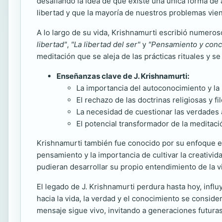
desafiando la idea de que existe una única forma de 
libertad y que la mayoría de nuestros problemas vie
A lo largo de su vida, Krishnamurti escribió numero
libertad"
,
"La libertad del ser"
y
"Pensamiento y conc
meditación que se aleja de las prácticas rituales y s
Enseñanzas clave de J. Krishnamurti:
La importancia del autoconocimiento y la 
El rechazo de las doctrinas religiosas y fil
La necesidad de cuestionar las verdades a
El potencial transformador de la meditació
Krishnamurti también fue conocido por su enfoque e
pensamiento y la importancia de cultivar la creativi
pudieran desarrollar su propio entendimiento de la vi
El legado de J. Krishnamurti perdura hasta hoy, infl
hacia la vida, la verdad y el conocimiento se consi
mensaje sigue vivo, invitando a generaciones futuras