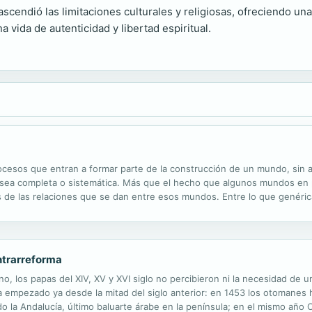
scendió las limitaciones culturales y religiosas, ofreciendo un
vida de autenticidad y libertad espiritual.
rocesos que entran a formar parte de la construcción de un mundo, sin af
n sea completa o sistemática. Más que el hecho que algunos mundos en p
s de las relaciones que se dan entre esos mundos. Entre lo que genéri
ngular. Su interés por los problemas de estética, por los lenguajes del 
ontrarreforma
no, los papas del XIV, XV y XVI siglo no percibieron ni la necesidad de 
 empezado ya desde la mitad del siglo anterior: en 1453 los otomanes 
o la Andalucía, último baluarte árabe en la península; en el mismo año C