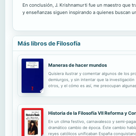
En conclusión, J. Krishnamurti fue un maestro que tra
y enseñanzas siguen inspirando a quienes buscan una 
Más libros de Filosofía
Maneras de hacer mundos
Quisiera ilustrar y comentar algunos de los p
demiurgos, y sin intentar que la investigació
otros, y el cómo es así, me preocupan alguna
analítica, la obra de Goodman ocupa un lugar si
Historia de la Filosofía VII Reforma y C
En un clima festivo, carnavalesco y semi-paga
dramático cambio de época. Éste cambio había
reyes católicos unificaban España conquistand