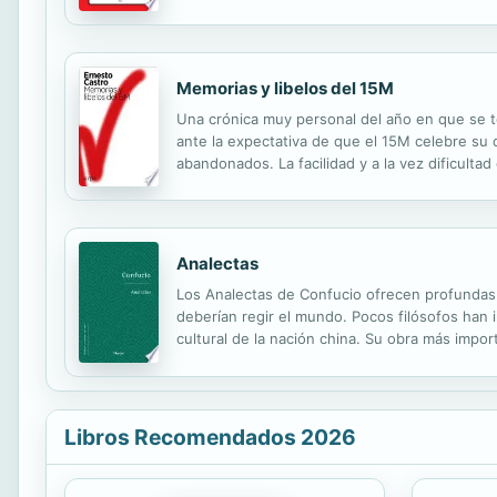
1532 se firmaba la Paz de Nuremberg que decre
Memorias y libelos del 15M
Una crónica muy personal del año en que se to
ante la expectativa de que el 15M celebre su d
abandonados. La facilidad y a la vez dificult
nuestro país desde que existe la Web 2.0. El l
Analectas
Los Analectas de Confucio ofrecen profundas re
deberían regir el mundo. Pocos filósofos han 
cultural de la nación china. Su obra más import
tolerancia". Asimismo, su obra refleja los idea
Libros Recomendados 2026