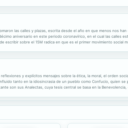
taba el triunfo del luteranismo; en 1563 se cerraba el Concilio...
maron las calles y plazas, escrita desde el año en que menos nos han de
écimo aniversario en este periodo coronavírico, en el cual las calles e
ad de escribir sobre el 15M radica en que es el primer movimiento social
ibro que yo quisiera leer sobre los quincemeros debería entresacar las..
flexiones y explícitos mensajes sobre la ética, la moral, el orden socia
influido tanto en la idiosincrasia de un pueblo como Confucio, quien se 
ante son sus Analectas, cuya tesis central se basa en la Benevolencia, qu
les políticos del Maestro, quien siempre defendió "gobernar por...