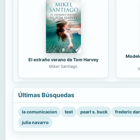
Modelo
El extraño verano de Tom Harvey
Mikel Santiago
I
Últimas Búsquedas
la comunicacion
test
pearl s. buck
frederic da
julia navarro