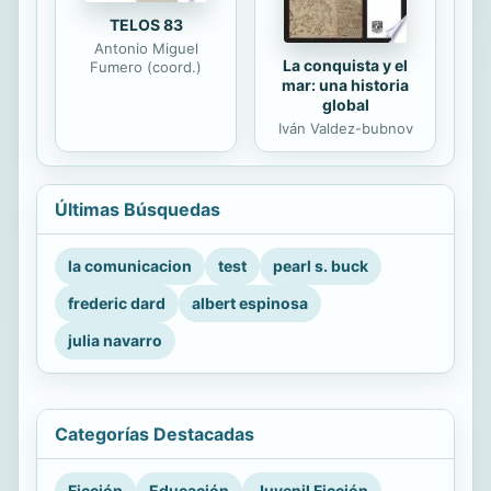
TELOS 83
Antonio Miguel
La conquista y el
Fumero (coord.)
mar: una historia
global
Iván Valdez-bubnov
Últimas Búsquedas
la comunicacion
test
pearl s. buck
frederic dard
albert espinosa
julia navarro
Categorías Destacadas
Ficción
Educación
Juvenil Ficción