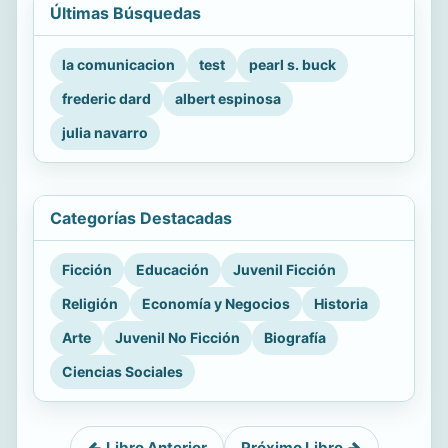
Últimas Búsquedas
la comunicacion
test
pearl s. buck
frederic dard
albert espinosa
julia navarro
Categorías Destacadas
Ficción
Educación
Juvenil Ficción
Religión
Economía y Negocios
Historia
Arte
Juvenil No Ficción
Biografía
Ciencias Sociales
Libro Anterior
Próximo Libro