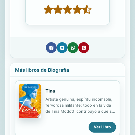
Más libros de Biografía
Tina
Artista genuina, espíritu indomable,
fervorosa militante: todo en la vida
de Tina Modotti contribuyó a que se
convirtiera en leyenda. Apasionada e
impetuosa, la personalidad de Tina
Ver Libro
fue única. Nacida en Italia a finales