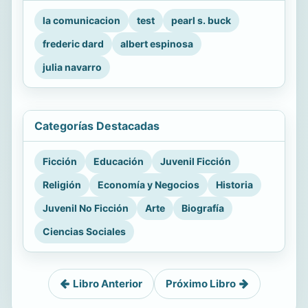
la comunicacion
test
pearl s. buck
frederic dard
albert espinosa
julia navarro
Categorías Destacadas
Ficción
Educación
Juvenil Ficción
Religión
Economía y Negocios
Historia
Juvenil No Ficción
Arte
Biografía
Ciencias Sociales
Libro Anterior
Próximo Libro