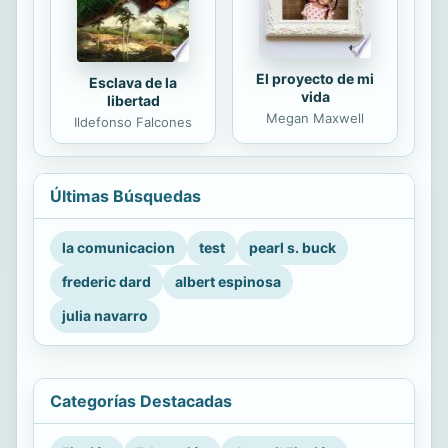
El proyecto de mi
Esclava de la
vida
libertad
Megan Maxwell
Ildefonso Falcones
Últimas Búsquedas
la comunicacion
test
pearl s. buck
frederic dard
albert espinosa
julia navarro
Categorías Destacadas