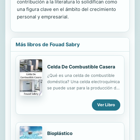
contribución a la literatura lo solidifican como
una figura clave en el ámbito del crecimiento
personal y empresarial.
Más libros de Fouad Sabry
Celda De Combustible Casera
¿Qué es una celda de combustible
doméstica? Una celda electroquímica
se puede usar para la producción de
energía principal o de respaldo, y
una celda de combustible doméstica
Ver Libro
o una celda de combustible
residencial es una de esas celdas.
Son comparables a las celdas de
combustible estacionarias
industriales más grandes, sin
Bioplástico
embargo, están construidas en un