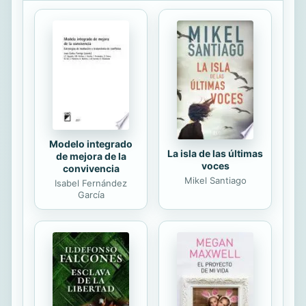
funcionalidades más complejas de
Arduino, mediante 100 ejercicios
prácticos, para llevar a cabo
proyectos con una mayor robustez y
un aspecto profesional. · Entenderás
el funcionamiento y la programación
de los distintos tipos de...
Modelo integrado
La isla de las últimas
de mejora de la
voces
convivencia
Mikel Santiago
Isabel Fernández
García