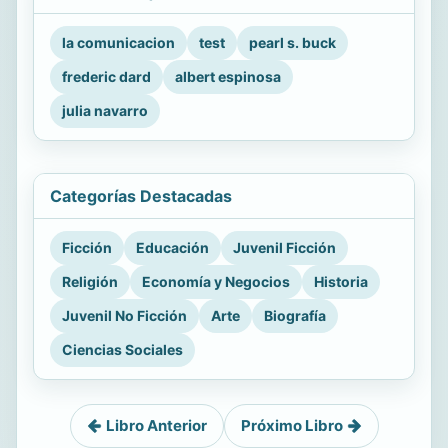
la comunicacion
test
pearl s. buck
frederic dard
albert espinosa
julia navarro
Categorías Destacadas
Ficción
Educación
Juvenil Ficción
Religión
Economía y Negocios
Historia
Juvenil No Ficción
Arte
Biografía
Ciencias Sociales
Libro Anterior
Próximo Libro