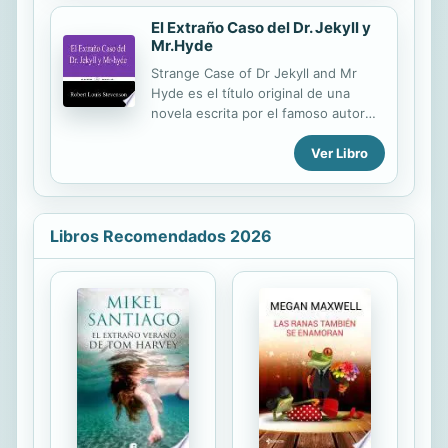
casa...
El Extraño Caso del Dr. Jekyll y
Mr.Hyde
Strange Case of Dr Jekyll and Mr
Hyde es el título original de una
novela escrita por el famoso autor
escocés Robert Louis Stevenson que
Ver Libro
se publicó por primera vez en 1886.
El trabajo se conoce comúnmente
hoy como The Strange Case of Dr
Jekyll y Mr Hyde, Dr Jekyll y Mr
Hyde, o simplemente Jekyll & Hyde.
Libros Recomendados 2026
Se trata de un abogado de Londres
llamado John Gabriel Utterson que
investiga extraños sucesos entre su
viejo amigo, el Dr. Henry Jekyll, y el
malvado Edward Hyde.