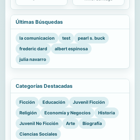
Últimas Búsquedas
la comunicacion
test
pearl s. buck
frederic dard
albert espinosa
julia navarro
Categorías Destacadas
Ficción
Educación
Juvenil Ficción
Religión
Economía y Negocios
Historia
Juvenil No Ficción
Arte
Biografía
Ciencias Sociales