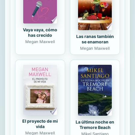
entusiasmo por sus lectores,
nacionales e internacionales. Dickens
fue y sigue...
Vaya vaya, cómo
has crecido
Las ranas también
se enamoran
Megan Maxwell
Megan Maxwell
El proyecto de mi
La última noche en
vida
Tremore Beach
Megan Maxwell
Mikel Santiago