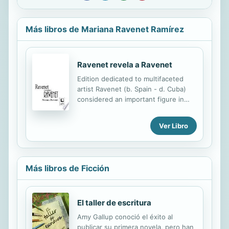
Más libros de Mariana Ravenet Ramírez
Ravenet revela a Ravenet
Edition dedicated to multifaceted
artist Ravenet (b. Spain - d. Cuba)
considered an important figure in
what is considered the "Historic
avant-garde of Cuban plastic arts"
Ver Libro
and who experimented with multiple
art media: canvas and mural painter,
sculptor, engraver, illustrator,
photographer, designer and
Más libros de Ficción
ceramist. The book reviews the
artist's most intimate moments, his
artwork and his political and cultural
activism through the eyes of his
El taller de escritura
daughter Mariana.
Amy Gallup conoció el éxito al
publicar su primera novela, pero han