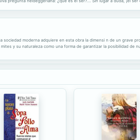
iva pregunta heideggeriana: ¿qué es el ser?... Sin lugar a duda, ¡el ser 
e un diálogo muy propio con Heidegger, que el ser es la...
la sociedad moderna adquiere en esta obra la dimensi n de un grave pro
 mites y su naturaleza como una forma de garantizar la posibilidad de n