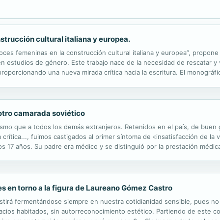
trucción cultural italiana y europea.
voces femeninas en la construcción cultural italiana y europea”, propon
n estudios de género. Este trabajo nace de la necesidad de rescatar y v
o, proporcionando una nueva mirada crítica hacia la escritura. El monogr
rido filológico, artístico y científico de algunas de las...
otro camarada soviético
smo que a todos los demás extranjeros. Retenidos en el país, de buen g
crítica..., fuimos castigados al primer síntoma de «insatisfacción de l
os 17 años. Su padre era médico y se distinguió por la prestación médica
 Era masón, en una época en la que serlo comportaba un ...
nes en torno a la figura de Laureano Gómez Castro
xistirá fermentándose siempre en nuestra cotidianidad sensible, pues no 
pacios habitados, sin autorreconocimiento estético. Partiendo de este