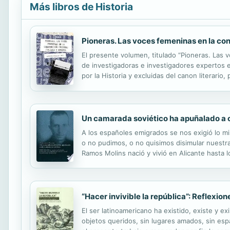
Más libros de Historia
Pioneras. Las voces femeninas en la cons
El presente volumen, titulado “Pioneras. Las 
de investigadoras e investigadores expertos e
por la Historia y excluidas del canon literari
divide en cuatro secciones y representa un recor
Un camarada soviético ha apuñalado a 
A los españoles emigrados se nos exigió lo mi
o no pudimos, o no quisimos disimular nuestra 
Ramos Molins nació y vivió en Alicante hasta l
deprimido de aquel entonces, «El Raval Roig».
“Hacer invivible la república”: Reflexio
El ser latinoamericano ha existido, existe y e
objetos queridos, sin lugares amados, sin es