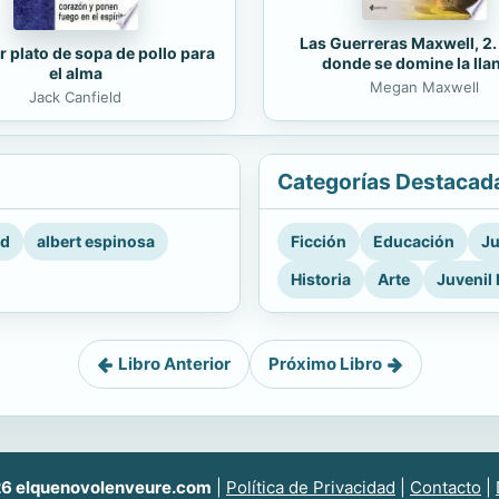
Las Guerreras Maxwell, 2
r plato de sopa de pollo para
donde se domine la lla
el alma
Megan Maxwell
Jack Canfield
Categorías Destacad
rd
albert espinosa
Ficción
Educación
Ju
Historia
Arte
Juvenil 
Libro Anterior
Próximo Libro
6 elquenovolenveure.com
|
Política de Privacidad
|
Contacto
|