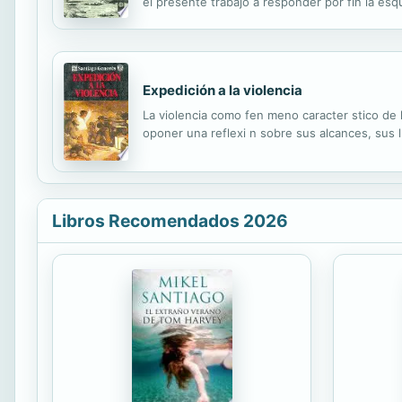
el presente trabajo a responder por fin la esqu
en “El camino en el campo” para develar, desd
Expedición a la violencia
La violencia como fen meno caracter stico de 
oponer una reflexi n sobre sus alcances, sus l
Libros Recomendados 2026