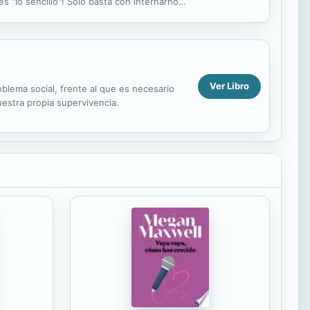
es "lo sencillo"! Solo basta con internarnos
Ver Libro
blema social, frente al que es necesario
uestra propia supervivencia.