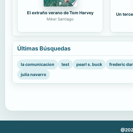
El extraño verano de Tom Harvey
Un terce
Mikel Santiago
Últimas Búsquedas
la comunicacion
test
pearl s. buck
frederic da
julia navarro
@202