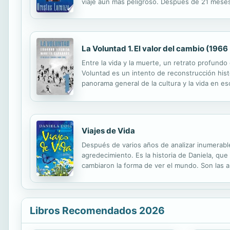
viaje aun más peligroso. Después de 21 meses 
cuenta de una cosa: la única solución tendría 
La Voluntad 1. El valor del cambio (1966
Entre la vida y la muerte, un retrato profundo
Voluntad es un intento de reconstrucción histór
panorama general de la cultura y la vida en es
todo lo que tenían para construir una sociedad
Viajes de Vida
Después de varios años de analizar inumerable
agredecimiento. Es la historia de Daniela, que
cambiaron la forma de ver el mundo. Son las a
allá", de profundizar, de enteder, de experime
Libros Recomendados 2026