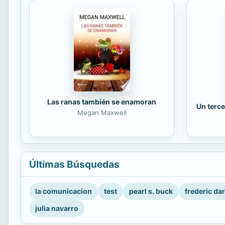
Las ranas también se enamoran
Un terce
Megan Maxwell
Últimas Búsquedas
la comunicacion
test
pearl s. buck
frederic da
julia navarro