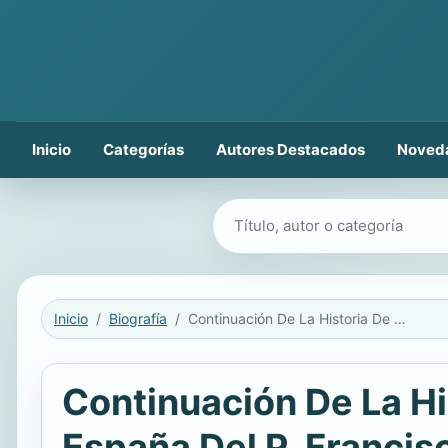
Inicio
Categorías
Autores Destacados
Noved
Buscar libros
Inicio
Biografía
Continuación De La Historia De La Compañia De Jesus En Nueva España Del P. Francisco Javier Alegre
Continuación De La H
España Del P. Francis