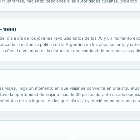
frustrantes, haciendo peticiones a las autoridades cubanas, pidiendo la 
que ser algo sumamente arriesgado y difícil. Habría que volver a Cuba a.
 - 1969)
 del día a día de los jóvenes revolucionarios de los 70 y un momento exce
ica de la militancia política en la Argentina en los años sesenta y sete
os años. La Voluntad es la historia de una cantidad de personas, muy dis
 que consideraban más justa. Elegimos las historias que la...
s viajes, llega un momento en que viajar se convierte en una inquietud
 tuvo la oportunidad de viajar a más de 30 países durante su adolesenci
nécdotas de los lugares en las que ella viajó y creció como persona par
ntar, de anhelar y convertir cada travesía en un descubrimiento. Además