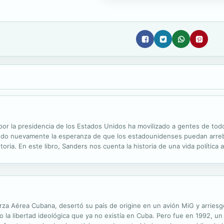
 la presidencia de los Estados Unidos ha movilizado a gentes de todo el 
ando nuevamente la esperanza de que los estadounidenses puedan arreb
istoria. En este libro, Sanders nos cuenta la historia de una vida políti
 los derechos civiles, contribuyó a levantar un movimiento político des
za Aérea Cubana, desertó su país de origine en un avión MiG y arriesgó
 la libertad ideológica que ya no existía en Cuba. Pero fue en 1992, u