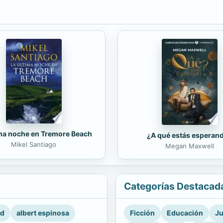
ima noche en Tremore Beach
¿A qué estás esperan
Mikel Santiago
Megan Maxwell
Categorías Destacad
rd
albert espinosa
Ficción
Educación
Ju