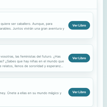
o quiere ser caballero. Aunque, para
Ver Libro
arables. Juntos vivirán una gran aventura y
osotras, las feministas del futuro. ¿Has
Ver Libro
ntas? ¿Sabes que hay niñas en el mundo que
 relatos, llenos de sororidad y esperanza,
*...
Ver Libro
isney. Únete a ellas en su mundo mágico y