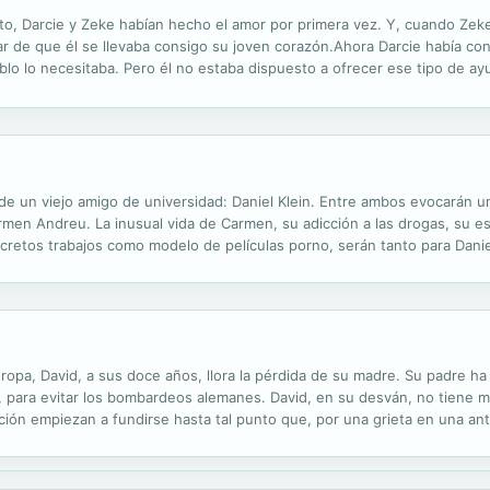
to, Darcie y Zeke habían hecho el amor por primera vez. Y, cuando Zeke
ar de que él se llevaba consigo su joven corazón.Ahora Darcie había c
blo lo necesitaba. Pero él no estaba dispuesto a ofrecer ese tipo de a
Y eso era precisamente lo maravilloso de Darcie, que con ella jamás se.
de un viejo amigo de universidad: Daniel Klein. Entre ambos evocarán u
men Andreu. La inusual vida de Carmen, su adicción a las drogas, su es
cretos trabajos como modelo de películas porno, serán tanto para Daniel
de a Mario que lo ayude a ir tras las huellas de su padre, un alemán que
pa, David, a sus doce años, llora la pérdida de su madre. Su padre ha v
 para evitar los bombardeos alemanes. David, en su desván, no tiene má
icción empiezan a fundirse hasta tal punto que, por una grieta en una ant
 sueños y su portentosa fantasía. En sus trepidantes y a veces...