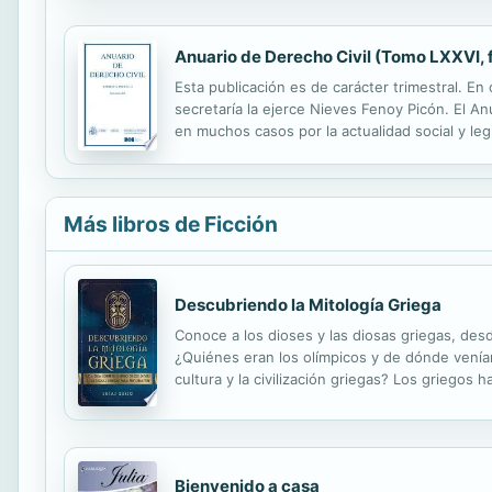
Anuario de Derecho Civil (Tomo LXXVI, 
Esta publicación es de carácter trimestral. E
secretaría la ejerce Nieves Fenoy Picón. El A
en muchos casos por la actualidad social y le
correspondiente en el territorio nacional, y r
Más libros de Ficción
Descubriendo la Mitología Griega
Conoce a los dioses y las diosas griegas, desd
¿Quiénes eran los olímpicos y de dónde venía
cultura y la civilización griegas? Los griegos
panteón. Los griegos desarrollaron toda una r
Bienvenido a casa