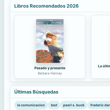
Libros Recomendados 2026
La últ
Pasado y presente
Barbara Hannay
Últimas Búsquedas
la comunicacion
test
pearl s. buck
frederic da