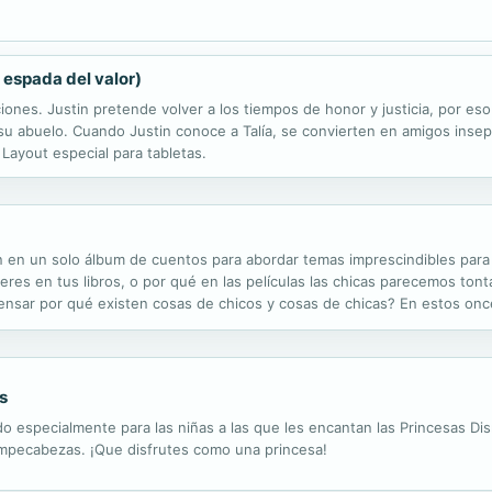
a espada del valor)
ciones. Justin pretende volver a los tiempos de honor y justicia, por es
su abuelo. Cuando Justin conoce a Talía, se convierten en amigos insep
Layout especial para tabletas.
 en un solo álbum de cuentos para abordar temas imprescindibles para v
eres en tus libros, o por qué en las películas las chicas parecemos to
ensar por qué existen cosas de chicos y cosas de chicas? En estos once
as guerreras que este mundo necesita. Con cuentos de: Towanda Rebels 
s
do especialmente para las niñas a las que les encantan las Princesas D
ompecabezas. ¡Que disfrutes como una princesa!