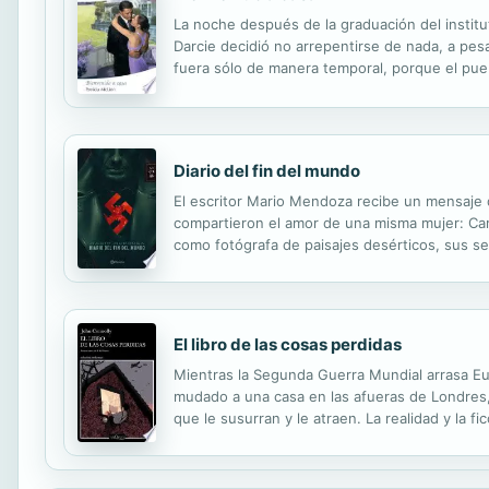
La noche después de la graduación del institu
Darcie decidió no arrepentirse de nada, a pes
fuera sólo de manera temporal, porque el pue
que le recordó lo que era sentirse un extraño.
Diario del fin del mundo
El escritor Mario Mendoza recibe un mensaje 
compartieron el amor de una misma mujer: Car
como fotógrafa de paisajes desérticos, sus se
En algún momento de la narración, Daniel le pi
El libro de las cosas perdidas
Mientras la Segunda Guerra Mundial arrasa Euro
mudado a una casa en las afueras de Londres,
que le susurran y le atraen. La realidad y la f
de pronto en un mundo desconocido: el de sus