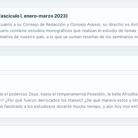
fascículo I, enero-marzo 2023)
n cuanto a su Consejo de Redacción y Consejo Asesor, su director es A
nuario contiene estudios monográficos que realizan el estudio de temas
gislativa de nuestro país, a lo que se suman reseñas de los seminarios 
ecensiones de la bibliografía más sobresaliente disponible en el mercado.
e el poderoso Zeus, hasta el temperamental Poseidón, la bella Afrodita 
n? ¿Por qué fueron derrocados los titanes? ¿De qué manera estos y otro
 han fascinado a los estudiosos durante mucho tiempo, y aún hoy nos entr
eligión en torno a dioses poderosos y vengativos, diosas benévolas...