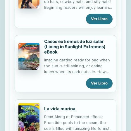
up hats, cowboy hats, and silly hats!
Beginning readers will enjoy learning
to classify and sort objects with this
Ver Libro
brightly illustrated Spanish book.
Featuring vivid images and easy-to-
read text, this full-color book
develops students' math and reading
Casos extremos de luz solar
skills and introduces them to early
(Living in Sunlight Extremes)
STEM themes. The Math Talk section
eBook
includes questions that will increase
understanding of basic math and
Imagine getting ready for bed when
reading concepts and develop
the sun is still shining, or eating
students' speaking and listening
lunch when its dark outside. How
skills. Learning math is fun and easy
are such things possible? Learn how
Ver Libro
with this engaging text!
people in places such as Alaska,
Norway, Iceland, Sweden, and
Canada cope with days and days of
sunlight and darkness. Created in
collaboration with the Smithsonian
La vida marina
Institution, this STEAM book will
Read Along or Enhanced eBook:
ignite a curiosity about STEAM topics
From tide pools to the ocean, the
through real-world examples. It
sea is filled with amazing life forms!
features a hands-on STEAM