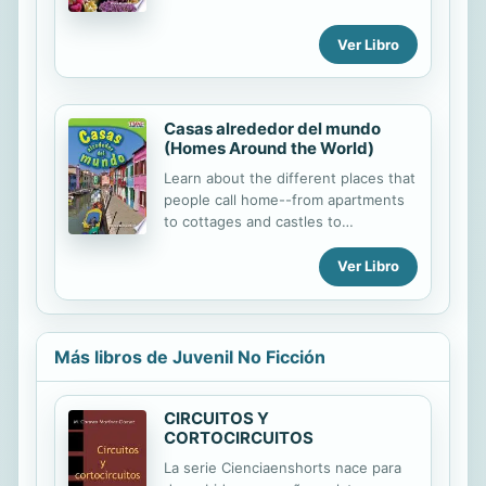
Early readers will be engaged from
challenge that is perfect for
beginning to end with informational,
makerspaces and that guides
Ver Libro
Spanish-translated text, vivid
students step-by-step through the
photos, and a picture glossary of
engineering design process. Make
marine animals.
STEAM career connections with
career...
Casas alrededor del mundo
(Homes Around the World)
Learn about the different places that
people call home--from apartments
to cottages and castles to
farmhouses. With bright, vivid
photos and easy-to-read
Ver Libro
informational text, this Spanish-
translated nonfiction title introduces
readers to different cultures'
definitions of "home."
Más libros de Juvenil No Ficción
CIRCUITOS Y
CORTOCIRCUITOS
La serie Cienciaenshorts nace para