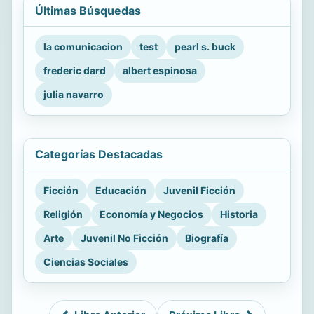
Últimas Búsquedas
la comunicacion
test
pearl s. buck
frederic dard
albert espinosa
julia navarro
Categorías Destacadas
Ficción
Educación
Juvenil Ficción
Religión
Economía y Negocios
Historia
Arte
Juvenil No Ficción
Biografía
Ciencias Sociales