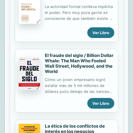
La autoridad formal conlleva implícita
el poder. Pero muy poca gente es
consciente de que también existe un
poder informal, que no está
vinculado a ningún cargo o jerarquía,
Ver Libro
pero capaz de ejercer un gran
impacto. La Serie Inteligencia
Emocional de HBR presenta textos
cuidadosamente seleccionados
El fraude del siglo / Billion Dollar
sobre los aspectos humanos de la
Whale: The Man Who Fooled
Wall Street, Hollywood, and the
vida laboral y personal. Se trata de
World
lecturas estimulantes y prácticas que
nos ayudarán a conseguir el
Cómo un joven empresario logró
bienestar emocional. • Aprende a
estafar más de 5 mil millones de
usar tu poder para tener más
dólares justo debajo de las narices
influencia. • Descubre cómo el poder
de la industria financiera mundial.
incide en nuestras emociones, en
Ver Libro
Una investigación sin precedentes
nuestro...
escrita por los galardonados
periodistas de The Wall Street
Journal, Tom Wright y Bradley Hope,
La ética de los conflictos de
sobre el fraude financiero más
interés en los negocios