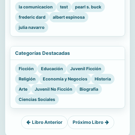
la comunicacion
test
pearl s. buck
frederic dard
albert espinosa
julia navarro
Categorías Destacadas
Ficción
Educación
Juvenil Ficción
Religión
Economía y Negocios
Historia
Arte
Juvenil No Ficción
Biografía
Ciencias Sociales
Libro Anterior
Próximo Libro