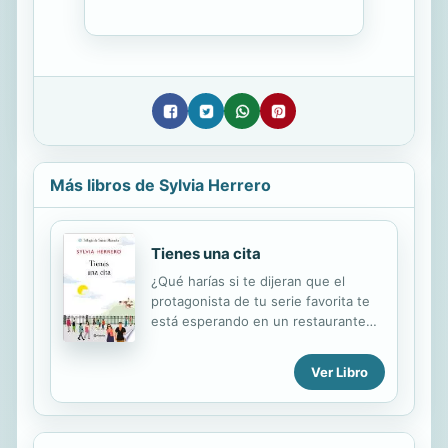
Más libros de Sylvia Herrero
Tienes una cita
¿Qué harías si te dijeran que el
protagonista de tu serie favorita te
está esperando en un restaurante
de moda? La periodista Sofía Belsué
no podría haber imaginado todo lo
Ver Libro
que iba a desencadenar una
prometedora cita con el protagonista
de su serie favorita, el actor Paul
Frost. Tiene claro que él es un