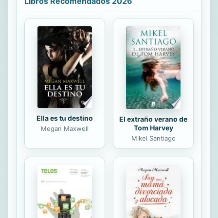
Libros Recomendados 2026
ella un reguero de sangre. Nadie en
la veintitrés, ni la capitana Grace
Atler ni el detective Evan Reed serán
conscientes de que asumir este caso
que les acaba de ser asignado,
supondrá para ellos lo más cercano a
una sentencia de muerte…
Ella es tu destino
El extraño verano de
Tom Harvey
Megan Maxwell
Mikel Santiago