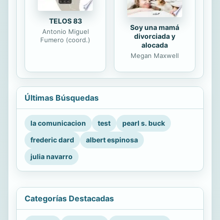
TELOS 83
Soy una mamá
Antonio Miguel
divorciada y
Fumero (coord.)
alocada
Megan Maxwell
Últimas Búsquedas
la comunicacion
test
pearl s. buck
frederic dard
albert espinosa
julia navarro
Categorías Destacadas