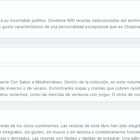
a su incontable público. Contiene 600 recetas seleccionadas del archivo
 gusto característicos de esa personalidad escepcional que es Chepina 
 la serie Con Sabor a Mediterráneo. Dentro de la colección, en este vol
 de invierno o de verano. Encontraréis sopas y cremas que cubren recet
latos recientes, como las mezclas de verduras con yogur. O otros de co
odo el cuidado de los platos que duran para siempre.
etas de los cinco continentes. Las recetas de este libro han sido elegi
on integrales, sin gluten, sin huevo y sin lactosa y completamente funci
ja y derivados. Las recetas son fáciles y rápidas de preparar. Una sabro