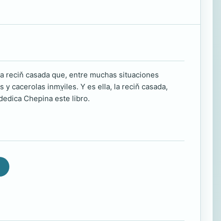
la reciň casada que, entre muchas situaciones
y cacerolas inmv̤iles. Y es ella, la reciň casada,
 dedica Chepina este libro.