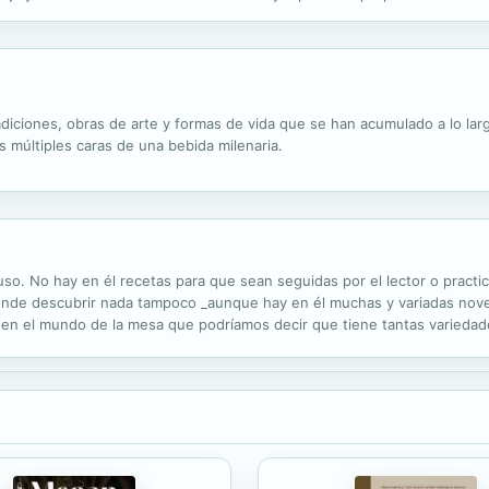
radiciones, obras de arte y formas de vida que se han acumulado a lo la
s múltiples caras de una bebida milenaria.
 uso. No hay en él recetas para que sean seguidas por el lector o pract
tende descubrir nada tampoco _aunque hay en él muchas y variadas nov
ico en el mundo de la mesa que podríamos decir que tiene tantas varied
ruana? Es un libro de filosofía de la cocina: un libro que pretende...