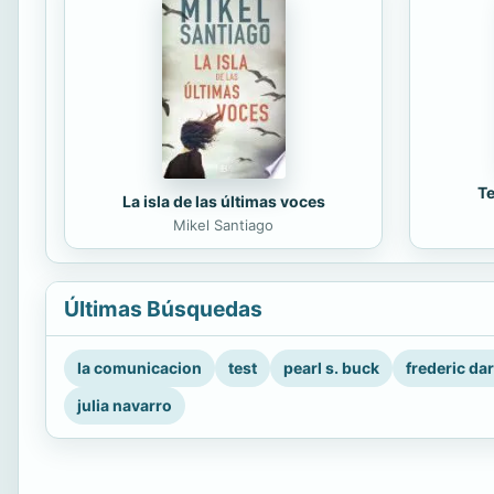
Te
La isla de las últimas voces
Mikel Santiago
Últimas Búsquedas
la comunicacion
test
pearl s. buck
frederic da
julia navarro