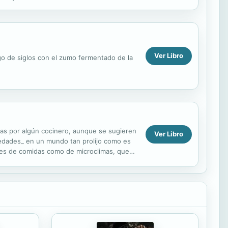
Ver Libro
rgo de siglos con el zumo fermentado de la
icas por algún cocinero, aunque se sugieren
Ver Libro
edades_ en un mundo tan prolijo como es
ades de comidas como de microclimas, que